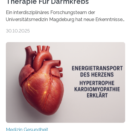
Therapie Für Darmkrebs
Ein interdisziplinäres Forschungsteam der
Universitätsmedizin Magdeburg hat neue Erkenntnisse
gewonnen, wie Darmkrebs künftig individueller
30.10.2025
behandelt werden kann. In ihrer aktuellen Studie,
veröffentlicht in der Fachzeitschrift Molecular
Oncology, zeigen die Forschenden, dass Mini-Tumore
aus Gewebe von Patientinnen und Patienten –
sogenannte Organoide – genutzt werden können, um
vorab zu prüfen, welche Medikamente am besten
wirken. Dabei wurde ein Eiweiß identifiziert, das künftig
als Biomarker für die Wahl der passenden Therapie
dienen könnte. Darmkrebs zählt weltweit zu den
häufigsten Krebsarten und stellt…
Medizin Gesundheit