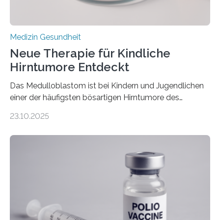
Medizin Gesundheit
Neue Therapie für Kindliche
Hirntumore Entdeckt
Das Medulloblastom ist bei Kindern und Jugendlichen
einer der häufigsten bösartigen Hirntumore des
Zentralen Nervensystems. Etwa 70 bis 80 Prozent der
23.10.2025
Betroffenen können mit heutigen Methoden geheilt
werden. Viele müssen jedoch mit schweren
Langzeitfolgen der aggressiven Therapien leben.
Dringend benötigt werden zielgerichtete Therapien, die
nur Tumorschwachstellen angreifen und normales
Gewebe verschonen. Forschende um Daniel Merk vom
Hertie-Institut für klinische Hirnforschung am
Universitätsklinikum Tübingen haben eine solche
Schwachstelle im Erbgut einer Untergruppe des