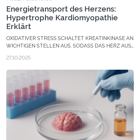
Energietransport des Herzens:
Hypertrophe Kardiomyopathie
Erklärt
OXIDATIVER STRESS SCHALTET KREATINKINASE AN
WICHTIGEN STELLEN AUS, SODASS DAS HERZ AUS
DEM ENERGIEGLEICHGEWICHT KOMMTForschende
27.10.2025
aus dem Deutschen Zentrum für Herzinsuffizienz
zeigen in einer internationalen, multizentrischen Studie
im Journal Circulation, warum der Energietransport bei
der Hypertrophen Kardiomyopathie (HCM) versagen
kann und wie sich durch eine Verringerung der
Herzbelastung und des oxidativen Stresses
Rhythmusstörungen reduzieren lassen. Würzburg. Die
hypertrophe Kardiomyopathie (HCM) ist die häufigste
erblich bedingte Herzerkrankung. Sie führt dazu, dass
sich die linke Herzkammer verdickt, der Herzmuskel zu
stark kontrahiert…