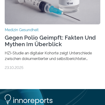
Medulloblastoms gefunden. Die Wilhelm Sander-
Stiftung unterstützte das Projekt…
Medizin Gesundheit
Gegen Polio Geimpft: Fakten Und
Mythen Im Überblick
HZI-Studie an digitaler Kohorte zeigt Unterschiede
zwischen dokumentierter und selbstberichteter
Polioimpfquote Die Poliomyelitis, auch bekannt als
23.10.2025
Kinderlähmung, ist eine ansteckende Krankheit, die
durch das Poliovirus verursacht wird. Durch die
Entwicklung wirksamer Impfstoffe konnte das
Poliovirus weit zurückgedrängt werden und war 2024
nur noch in zwei Ländern endemisch. Bis das Virus
weltweit ausgerottet ist, ist aber auch in Deutschland
ein Impfschutz wichtig, da das Virus jederzeit wieder