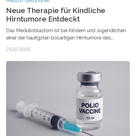
Medizin Gesundheit
Neue Therapie für Kindliche
Hirntumore Entdeckt
Das Medulloblastom ist bei Kindern und Jugendlichen
einer der häufigsten bösartigen Hirntumore des
Zentralen Nervensystems. Etwa 70 bis 80 Prozent der
23.10.2025
Betroffenen können mit heutigen Methoden geheilt
werden. Viele müssen jedoch mit schweren
Langzeitfolgen der aggressiven Therapien leben.
Dringend benötigt werden zielgerichtete Therapien, die
nur Tumorschwachstellen angreifen und normales
Gewebe verschonen. Forschende um Daniel Merk vom
Hertie-Institut für klinische Hirnforschung am
Universitätsklinikum Tübingen haben eine solche
Schwachstelle im Erbgut einer Untergruppe des
Medulloblastoms gefunden. Die Wilhelm Sander-
Stiftung unterstützte das Projekt…