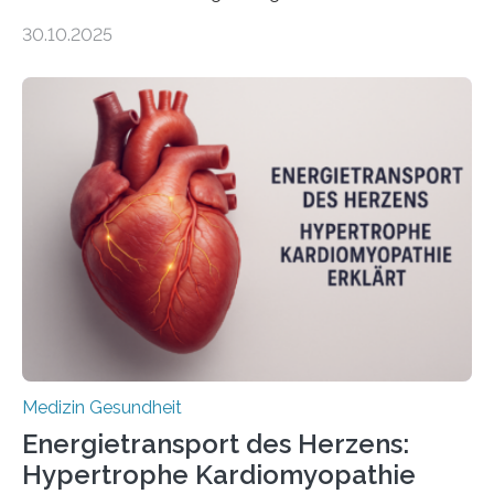
gewonnen, wie Darmkrebs künftig individueller
30.10.2025
behandelt werden kann. In ihrer aktuellen Studie,
veröffentlicht in der Fachzeitschrift Molecular
Oncology, zeigen die Forschenden, dass Mini-Tumore
aus Gewebe von Patientinnen und Patienten –
sogenannte Organoide – genutzt werden können, um
vorab zu prüfen, welche Medikamente am besten
wirken. Dabei wurde ein Eiweiß identifiziert, das künftig
als Biomarker für die Wahl der passenden Therapie
dienen könnte. Darmkrebs zählt weltweit zu den
häufigsten Krebsarten und stellt…
Medizin Gesundheit
Energietransport des Herzens:
Hypertrophe Kardiomyopathie