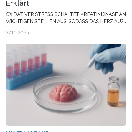
Erklärt
OXIDATIVER STRESS SCHALTET KREATINKINASE AN
WICHTIGEN STELLEN AUS, SODASS DAS HERZ AUS
DEM ENERGIEGLEICHGEWICHT KOMMTForschende
27.10.2025
aus dem Deutschen Zentrum für Herzinsuffizienz
zeigen in einer internationalen, multizentrischen Studie
im Journal Circulation, warum der Energietransport bei
der Hypertrophen Kardiomyopathie (HCM) versagen
kann und wie sich durch eine Verringerung der
Herzbelastung und des oxidativen Stresses
Rhythmusstörungen reduzieren lassen. Würzburg. Die
hypertrophe Kardiomyopathie (HCM) ist die häufigste
erblich bedingte Herzerkrankung. Sie führt dazu, dass
sich die linke Herzkammer verdickt, der Herzmuskel zu
stark kontrahiert…