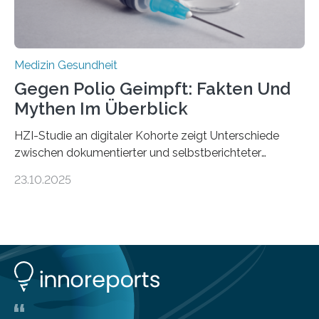
Stiftung unterstützte das Projekt…
Medizin Gesundheit
Gegen Polio Geimpft: Fakten Und
Mythen Im Überblick
HZI-Studie an digitaler Kohorte zeigt Unterschiede
zwischen dokumentierter und selbstberichteter
Polioimpfquote Die Poliomyelitis, auch bekannt als
23.10.2025
Kinderlähmung, ist eine ansteckende Krankheit, die
durch das Poliovirus verursacht wird. Durch die
Entwicklung wirksamer Impfstoffe konnte das
Poliovirus weit zurückgedrängt werden und war 2024
nur noch in zwei Ländern endemisch. Bis das Virus
weltweit ausgerottet ist, ist aber auch in Deutschland
ein Impfschutz wichtig, da das Virus jederzeit wieder
eingeschleppt werden könnte. Epidemiolog:innen des