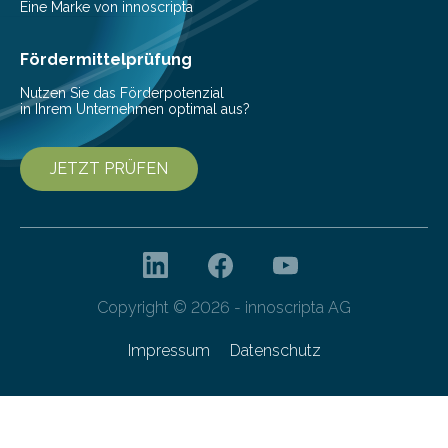
Helmholtz-Zentrums für Infektionsforschung (HZI)
Eine Marke von innoscripta
haben nun gezeigt, dass viele…
Fördermittelprüfung
Nutzen Sie das Förderpotenzial
in Ihrem Unternehmen optimal aus?
JETZT PRÜFEN
Copyright © 2026 - innoscripta AG
Impressum
Datenschutz