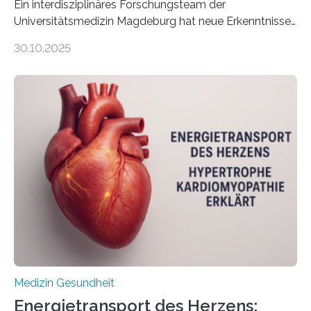
Ein interdisziplinäres Forschungsteam der
Universitätsmedizin Magdeburg hat neue Erkenntnisse
gewonnen, wie Darmkrebs künftig individueller
30.10.2025
behandelt werden kann. In ihrer aktuellen Studie,
veröffentlicht in der Fachzeitschrift Molecular
Oncology, zeigen die Forschenden, dass Mini-Tumore
aus Gewebe von Patientinnen und Patienten –
sogenannte Organoide – genutzt werden können, um
vorab zu prüfen, welche Medikamente am besten
wirken. Dabei wurde ein Eiweiß identifiziert, das künftig
als Biomarker für die Wahl der passenden Therapie
dienen könnte. Darmkrebs zählt weltweit zu den
häufigsten Krebsarten und stellt…
Medizin Gesundheit
Energietransport des Herzens: