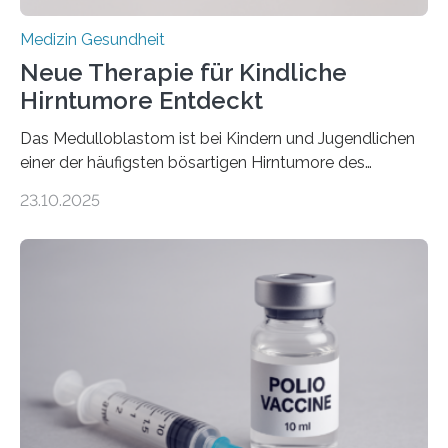
Medizin Gesundheit
Neue Therapie für Kindliche
Hirntumore Entdeckt
Das Medulloblastom ist bei Kindern und Jugendlichen
einer der häufigsten bösartigen Hirntumore des
Zentralen Nervensystems. Etwa 70 bis 80 Prozent der
23.10.2025
Betroffenen können mit heutigen Methoden geheilt
werden. Viele müssen jedoch mit schweren
Langzeitfolgen der aggressiven Therapien leben.
Dringend benötigt werden zielgerichtete Therapien, die
nur Tumorschwachstellen angreifen und normales
Gewebe verschonen. Forschende um Daniel Merk vom
Hertie-Institut für klinische Hirnforschung am
Universitätsklinikum Tübingen haben eine solche
Schwachstelle im Erbgut einer Untergruppe des
Medulloblastoms gefunden. Die Wilhelm Sander-