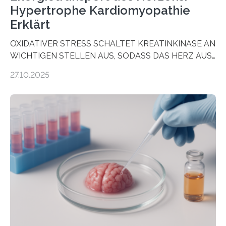
Hypertrophe Kardiomyopathie
Erklärt
OXIDATIVER STRESS SCHALTET KREATINKINASE AN
WICHTIGEN STELLEN AUS, SODASS DAS HERZ AUS
DEM ENERGIEGLEICHGEWICHT KOMMTForschende
27.10.2025
aus dem Deutschen Zentrum für Herzinsuffizienz
zeigen in einer internationalen, multizentrischen Studie
im Journal Circulation, warum der Energietransport bei
der Hypertrophen Kardiomyopathie (HCM) versagen
kann und wie sich durch eine Verringerung der
Herzbelastung und des oxidativen Stresses
Rhythmusstörungen reduzieren lassen. Würzburg. Die
hypertrophe Kardiomyopathie (HCM) ist die häufigste
erblich bedingte Herzerkrankung. Sie führt dazu, dass
sich die linke Herzkammer verdickt, der Herzmuskel zu
stark kontrahiert…