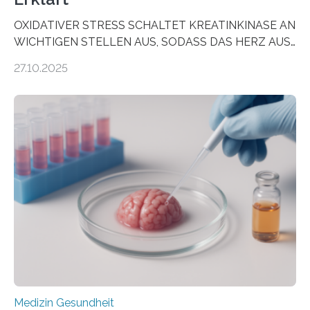
OXIDATIVER STRESS SCHALTET KREATINKINASE AN
WICHTIGEN STELLEN AUS, SODASS DAS HERZ AUS
DEM ENERGIEGLEICHGEWICHT KOMMTForschende
27.10.2025
aus dem Deutschen Zentrum für Herzinsuffizienz
zeigen in einer internationalen, multizentrischen Studie
im Journal Circulation, warum der Energietransport bei
der Hypertrophen Kardiomyopathie (HCM) versagen
kann und wie sich durch eine Verringerung der
Herzbelastung und des oxidativen Stresses
Rhythmusstörungen reduzieren lassen. Würzburg. Die
hypertrophe Kardiomyopathie (HCM) ist die häufigste
erblich bedingte Herzerkrankung. Sie führt dazu, dass
sich die linke Herzkammer verdickt, der Herzmuskel zu
stark kontrahiert…
Medizin Gesundheit