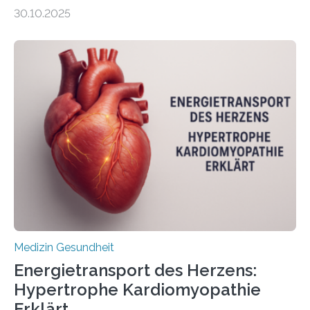
gewonnen, wie Darmkrebs künftig individueller
30.10.2025
behandelt werden kann. In ihrer aktuellen Studie,
veröffentlicht in der Fachzeitschrift Molecular
Oncology, zeigen die Forschenden, dass Mini-Tumore
aus Gewebe von Patientinnen und Patienten –
sogenannte Organoide – genutzt werden können, um
vorab zu prüfen, welche Medikamente am besten
wirken. Dabei wurde ein Eiweiß identifiziert, das künftig
als Biomarker für die Wahl der passenden Therapie
dienen könnte. Darmkrebs zählt weltweit zu den
häufigsten Krebsarten und stellt…
Medizin Gesundheit
Energietransport des Herzens:
Hypertrophe Kardiomyopathie
Erklärt