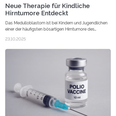
Neue Therapie für Kindliche
Hirntumore Entdeckt
Das Medulloblastom ist bei Kindern und Jugendlichen
einer der häufigsten bösartigen Hirntumore des
Zentralen Nervensystems. Etwa 70 bis 80 Prozent der
23.10.2025
Betroffenen können mit heutigen Methoden geheilt
werden. Viele müssen jedoch mit schweren
Langzeitfolgen der aggressiven Therapien leben.
Dringend benötigt werden zielgerichtete Therapien, die
nur Tumorschwachstellen angreifen und normales
Gewebe verschonen. Forschende um Daniel Merk vom
Hertie-Institut für klinische Hirnforschung am
Universitätsklinikum Tübingen haben eine solche
Schwachstelle im Erbgut einer Untergruppe des
Medulloblastoms gefunden. Die Wilhelm Sander-
Stiftung unterstützte das Projekt…