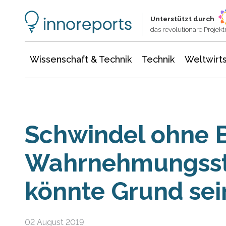
Wissenschaft & Technik
Informationstechnologie
Energie & Elektrotechnik
Unterstützt durch
das revolutionäre Proje
Wissenschaft & Technik
Technik
Weltwirts
Schwindel ohne 
Wahrnehmungss
könnte Grund sei
02 August 2019