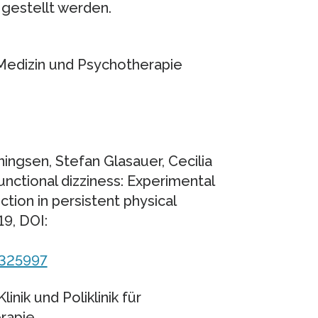
 gestellt werden.
 Medizin und Psychotherapie
ngsen, Stefan Glasauer, Cecilia
unctional dizziness: Experimental
tion in persistent physical
9, DOI:
1325997
linik und Poliklinik für
rapie