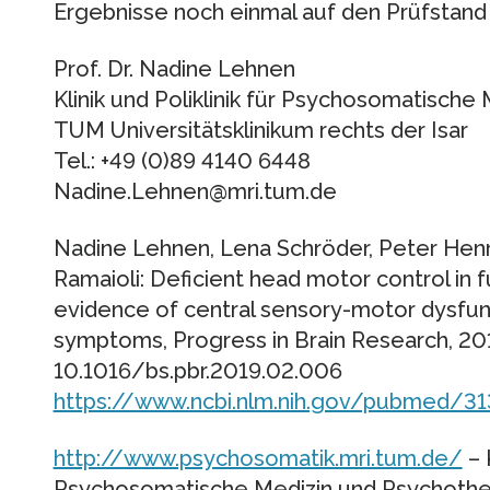
Ergebnisse noch einmal auf den Prüfstand
Prof. Dr. Nadine Lehnen
Klinik und Poliklinik für Psychosomatische
TUM Universitätsklinikum rechts der Isar
Tel.: +49 (0)89 4140 6448
Nadine.Lehnen@mri.tum.de
Nadine Lehnen, Lena Schröder, Peter Henni
Ramaioli: Deficient head motor control in f
evidence of central sensory-motor dysfunc
symptoms, Progress in Brain Research, 201
10.1016/bs.pbr.2019.02.006
https://www.ncbi.nlm.nih.gov/pubmed/3
http://www.psychosomatik.mri.tum.de/
– K
Psychosomatische Medizin und Psychothe