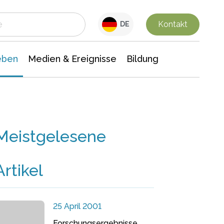
 Leben
Medien & Ereignisse
Interdisziplinäre Forschung
Veranstaltungsnachrichten
n Chemie
Gesellschaftswissenschaften
Kontakt
DE
eben
Medien & Ereignisse
Bildung
Meistgelesene
Artikel
25 April 2001
Forschungsergebnisse