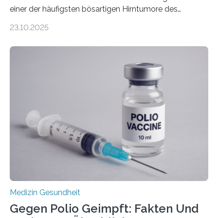
einer der häufigsten bösartigen Hirntumore des
Zentralen Nervensystems. Etwa 70 bis 80 Prozent der
23.10.2025
Betroffenen können mit heutigen Methoden geheilt
werden. Viele müssen jedoch mit schweren
Langzeitfolgen der aggressiven Therapien leben.
Dringend benötigt werden zielgerichtete Therapien, die
nur Tumorschwachstellen angreifen und normales
Gewebe verschonen. Forschende um Daniel Merk vom
Hertie-Institut für klinische Hirnforschung am
Universitätsklinikum Tübingen haben eine solche
Schwachstelle im Erbgut einer Untergruppe des
Medulloblastoms gefunden. Die Wilhelm Sander-
Stiftung unterstützte das Projekt…
Medizin Gesundheit
Gegen Polio Geimpft: Fakten Und