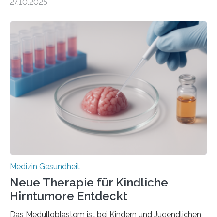
27.10.2025
aus dem Deutschen Zentrum für Herzinsuffizienz
zeigen in einer internationalen, multizentrischen Studie
im Journal Circulation, warum der Energietransport bei
der Hypertrophen Kardiomyopathie (HCM) versagen
kann und wie sich durch eine Verringerung der
Herzbelastung und des oxidativen Stresses
Rhythmusstörungen reduzieren lassen. Würzburg. Die
hypertrophe Kardiomyopathie (HCM) ist die häufigste
erblich bedingte Herzerkrankung. Sie führt dazu, dass
sich die linke Herzkammer verdickt, der Herzmuskel zu
stark kontrahiert…
Medizin Gesundheit
Neue Therapie für Kindliche
Hirntumore Entdeckt
Das Medulloblastom ist bei Kindern und Jugendlichen