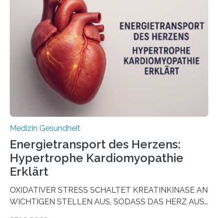
aus Gewebe von Patientinnen und Patienten –
sogenannte Organoide – genutzt werden können, um
vorab zu prüfen, welche Medikamente am besten
wirken. Dabei wurde ein Eiweiß identifiziert, das künftig
als Biomarker für die Wahl der passenden Therapie
dienen könnte. Darmkrebs zählt weltweit zu den
häufigsten Krebsarten und stellt…
Medizin Gesundheit
Energietransport des Herzens:
Hypertrophe Kardiomyopathie
Erklärt
OXIDATIVER STRESS SCHALTET KREATINKINASE AN
WICHTIGEN STELLEN AUS, SODASS DAS HERZ AUS
DEM ENERGIEGLEICHGEWICHT KOMMTForschende