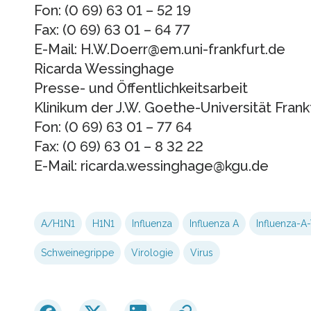
Fon: (0 69) 63 01 – 52 19
Fax: (0 69) 63 01 – 64 77
E-Mail: H.W.Doerr@em.uni-frankfurt.de
Ricarda Wessinghage
Presse- und Öffentlichkeitsarbeit
Klinikum der J.W. Goethe-Universität Fran
Fon: (0 69) 63 01 – 77 64
Fax: (0 69) 63 01 – 8 32 22
E-Mail: ricarda.wessinghage@kgu.de
A/H1N1
H1N1
Influenza
Influenza A
Influenza-A-
Schweinegrippe
Virologie
Virus