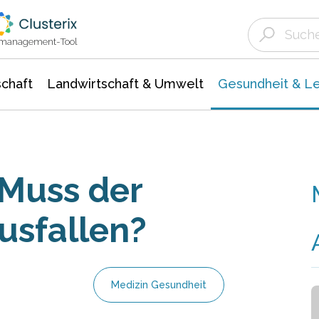
Landwirtschaft & Umwelt
Gesundheit &
Agrar- Forstwissenschaften
Biowissenschafte
Unternehmensmeldungen
Ökologie Umwelt- Naturschutz
ktmanagement-Tool
chaft
Landwirtschaft & Umwelt
Gesundheit & L
Muss der
usfallen?
Medizin Gesundheit