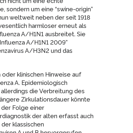
ch nicht um eine echte
e, sondern um eine “swine-origin”
nun weltweit neben der seit 1918
wesentlich harmloser erneut als
fluenza A/H1N1 ausbreitet. Sie
-Influenza A/H1N1 2009”
luenzavirus A/H3N2 und das
 oder klinischen Hinweise auf
uenza A. Epidemiologisch
allerdings die Verbreitung des
längere Zirkulationsdauer könnte
 der Folge einer
diagnostik der alten erfasst auch
 der klassischen
zaviren A und B hervorgerufen