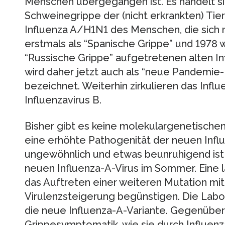
Menschen übergegangen ist. Es handelt si
Schweinegrippe der (nicht erkrankten) Tier
Influenza A/H1N1 des Menschen, die sich 
erstmals als “Spanische Grippe” und 1978 
“Russische Grippe” aufgetretenen alten In
wird daher jetzt auch als “neue Pandemie
bezeichnet. Weiterhin zirkulieren das Inf
Influenzavirus B.
Bisher gibt es keine molekulargenetischen
eine erhöhte Pathogenität der neuen Infl
ungewöhnlich und etwas beunruhigend ist 
neuen Influenza-A-Virus im Sommer. Eine 
das Auftreten einer weiteren Mutation mit
Virulenzsteigerung begünstigen. Die Labor
die neue Influenza-A-Variante. Gegenüber
Grippesymptomatik, wie sie durch Influen