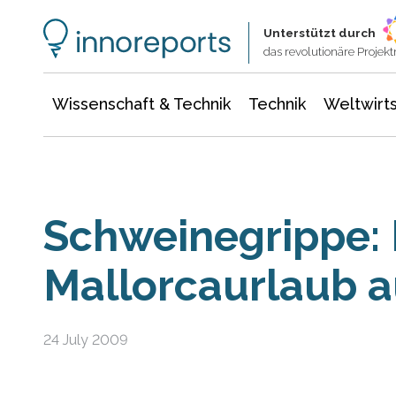
Wissenschaft & Technik
Informationstechnologie
Energie & Elektrotechnik
Unterstützt durch
das revolutionäre Proje
Wissenschaft & Technik
Technik
Weltwirts
Schweinegrippe: 
Mallorcaurlaub a
24 July 2009