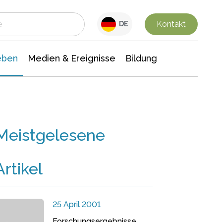
 Leben
Medien & Ereignisse
Interdisziplinäre Forschung
Veranstaltungsnachrichten
n Chemie
Gesellschaftswissenschaften
Kontakt
DE
eben
Medien & Ereignisse
Bildung
Meistgelesene
Artikel
25 April 2001
Forschungsergebnisse