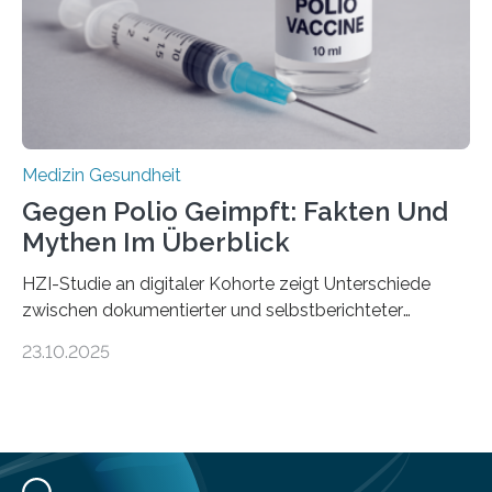
Schwachstelle im Erbgut einer Untergruppe des
Medulloblastoms gefunden. Die Wilhelm Sander-
Stiftung unterstützte das Projekt…
Medizin Gesundheit
Gegen Polio Geimpft: Fakten Und
Mythen Im Überblick
HZI-Studie an digitaler Kohorte zeigt Unterschiede
zwischen dokumentierter und selbstberichteter
Polioimpfquote Die Poliomyelitis, auch bekannt als
23.10.2025
Kinderlähmung, ist eine ansteckende Krankheit, die
durch das Poliovirus verursacht wird. Durch die
Entwicklung wirksamer Impfstoffe konnte das
Poliovirus weit zurückgedrängt werden und war 2024
nur noch in zwei Ländern endemisch. Bis das Virus