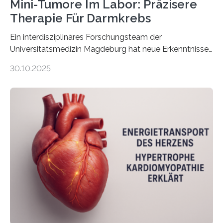
Mini-Tumore Im Labor: Präzisere
Therapie Für Darmkrebs
Ein interdisziplinäres Forschungsteam der
Universitätsmedizin Magdeburg hat neue Erkenntnisse
gewonnen, wie Darmkrebs künftig individueller
30.10.2025
behandelt werden kann. In ihrer aktuellen Studie,
veröffentlicht in der Fachzeitschrift Molecular
Oncology, zeigen die Forschenden, dass Mini-Tumore
aus Gewebe von Patientinnen und Patienten –
sogenannte Organoide – genutzt werden können, um
vorab zu prüfen, welche Medikamente am besten
wirken. Dabei wurde ein Eiweiß identifiziert, das künftig
als Biomarker für die Wahl der passenden Therapie
dienen könnte. Darmkrebs zählt weltweit zu den
häufigsten Krebsarten und stellt…