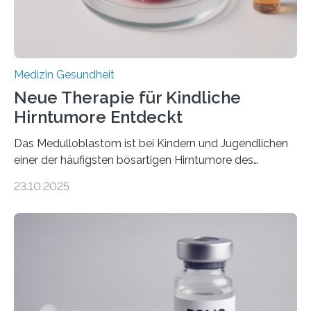
stark kontrahiert…
Medizin Gesundheit
Neue Therapie für Kindliche
Hirntumore Entdeckt
Das Medulloblastom ist bei Kindern und Jugendlichen
einer der häufigsten bösartigen Hirntumore des
Zentralen Nervensystems. Etwa 70 bis 80 Prozent der
23.10.2025
Betroffenen können mit heutigen Methoden geheilt
werden. Viele müssen jedoch mit schweren
Langzeitfolgen der aggressiven Therapien leben.
Dringend benötigt werden zielgerichtete Therapien, die
nur Tumorschwachstellen angreifen und normales
Gewebe verschonen. Forschende um Daniel Merk vom
Hertie-Institut für klinische Hirnforschung am
Universitätsklinikum Tübingen haben eine solche