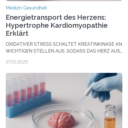
Medizin Gesundheit
Energietransport des Herzens:
Hypertrophe Kardiomyopathie
Erklärt
OXIDATIVER STRESS SCHALTET KREATINKINASE AN
WICHTIGEN STELLEN AUS, SODASS DAS HERZ AUS
DEM ENERGIEGLEICHGEWICHT KOMMTForschende
27.10.2025
aus dem Deutschen Zentrum für Herzinsuffizienz
zeigen in einer internationalen, multizentrischen Studie
im Journal Circulation, warum der Energietransport bei
der Hypertrophen Kardiomyopathie (HCM) versagen
kann und wie sich durch eine Verringerung der
Herzbelastung und des oxidativen Stresses
Rhythmusstörungen reduzieren lassen. Würzburg. Die
hypertrophe Kardiomyopathie (HCM) ist die häufigste
erblich bedingte Herzerkrankung. Sie führt dazu, dass
sich die linke Herzkammer verdickt, der Herzmuskel zu