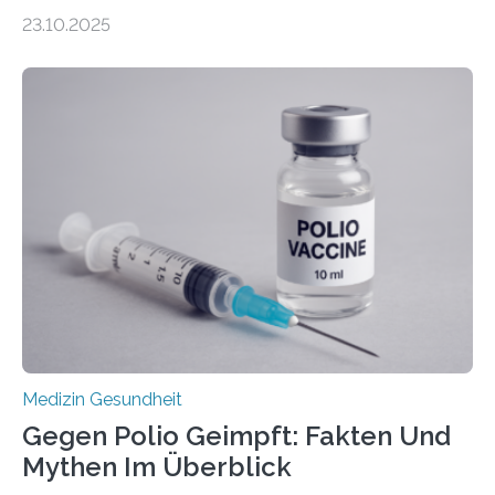
Zentralen Nervensystems. Etwa 70 bis 80 Prozent der
23.10.2025
Betroffenen können mit heutigen Methoden geheilt
werden. Viele müssen jedoch mit schweren
Langzeitfolgen der aggressiven Therapien leben.
Dringend benötigt werden zielgerichtete Therapien, die
nur Tumorschwachstellen angreifen und normales
Gewebe verschonen. Forschende um Daniel Merk vom
Hertie-Institut für klinische Hirnforschung am
Universitätsklinikum Tübingen haben eine solche
Schwachstelle im Erbgut einer Untergruppe des
Medulloblastoms gefunden. Die Wilhelm Sander-
Stiftung unterstützte das Projekt…
Medizin Gesundheit
Gegen Polio Geimpft: Fakten Und
Mythen Im Überblick