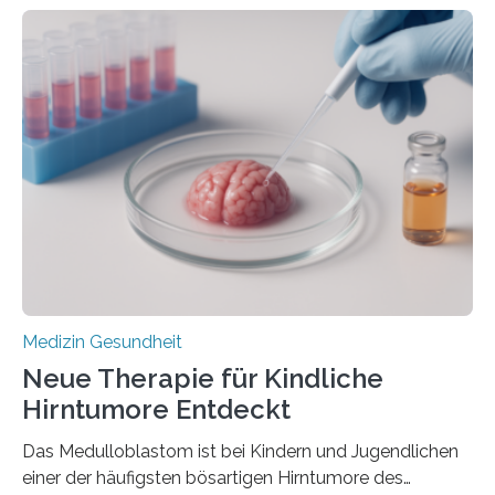
zeigen in einer internationalen, multizentrischen Studie
im Journal Circulation, warum der Energietransport bei
der Hypertrophen Kardiomyopathie (HCM) versagen
kann und wie sich durch eine Verringerung der
Herzbelastung und des oxidativen Stresses
Rhythmusstörungen reduzieren lassen. Würzburg. Die
hypertrophe Kardiomyopathie (HCM) ist die häufigste
erblich bedingte Herzerkrankung. Sie führt dazu, dass
sich die linke Herzkammer verdickt, der Herzmuskel zu
stark kontrahiert…
Medizin Gesundheit
Neue Therapie für Kindliche
Hirntumore Entdeckt
Das Medulloblastom ist bei Kindern und Jugendlichen
einer der häufigsten bösartigen Hirntumore des