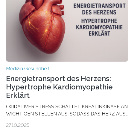
vorab zu prüfen, welche Medikamente am besten
wirken. Dabei wurde ein Eiweiß identifiziert, das künftig
als Biomarker für die Wahl der passenden Therapie
dienen könnte. Darmkrebs zählt weltweit zu den
häufigsten Krebsarten und stellt…
Medizin Gesundheit
Energietransport des Herzens:
Hypertrophe Kardiomyopathie
Erklärt
OXIDATIVER STRESS SCHALTET KREATINKINASE AN
WICHTIGEN STELLEN AUS, SODASS DAS HERZ AUS
DEM ENERGIEGLEICHGEWICHT KOMMTForschende
27.10.2025
aus dem Deutschen Zentrum für Herzinsuffizienz