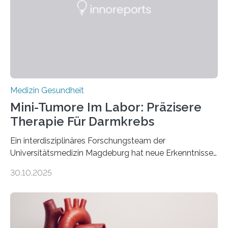
Medizin Gesundheit
Mini-Tumore Im Labor: Präzisere
Therapie Für Darmkrebs
Ein interdisziplinäres Forschungsteam der
Universitätsmedizin Magdeburg hat neue Erkenntnisse
gewonnen, wie Darmkrebs künftig individueller
30.10.2025
behandelt werden kann. In ihrer aktuellen Studie,
veröffentlicht in der Fachzeitschrift Molecular
Oncology, zeigen die Forschenden, dass Mini-Tumore
aus Gewebe von Patientinnen und Patienten –
sogenannte Organoide – genutzt werden können, um