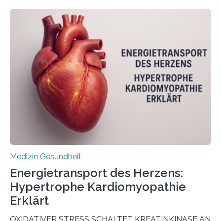
veröffentlicht in der Fachzeitschrift Molecular
Oncology, zeigen die Forschenden, dass Mini-Tumore
aus Gewebe von Patientinnen und Patienten –
sogenannte Organoide – genutzt werden können, um
vorab zu prüfen, welche Medikamente am besten
wirken. Dabei wurde ein Eiweiß identifiziert, das künftig
als Biomarker für die Wahl der passenden Therapie
dienen könnte. Darmkrebs zählt weltweit zu den
häufigsten Krebsarten und stellt…
Medizin Gesundheit
Energietransport des Herzens:
Hypertrophe Kardiomyopathie
Erklärt
OXIDATIVER STRESS SCHALTET KREATINKINASE AN