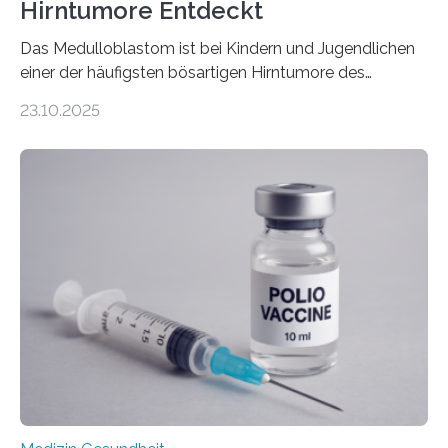
Hirntumore Entdeckt
Das Medulloblastom ist bei Kindern und Jugendlichen
einer der häufigsten bösartigen Hirntumore des
Zentralen Nervensystems. Etwa 70 bis 80 Prozent der
23.10.2025
Betroffenen können mit heutigen Methoden geheilt
werden. Viele müssen jedoch mit schweren
Langzeitfolgen der aggressiven Therapien leben.
Dringend benötigt werden zielgerichtete Therapien, die
nur Tumorschwachstellen angreifen und normales
Gewebe verschonen. Forschende um Daniel Merk vom
Hertie-Institut für klinische Hirnforschung am
Universitätsklinikum Tübingen haben eine solche
Schwachstelle im Erbgut einer Untergruppe des
Medulloblastoms gefunden. Die Wilhelm Sander-
Stiftung unterstützte das Projekt…