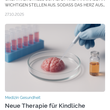
WICHTIGEN STELLEN AUS, SODASS DAS HERZ AUS
DEM ENERGIEGLEICHGEWICHT KOMMTForschende
27.10.2025
aus dem Deutschen Zentrum für Herzinsuffizienz
zeigen in einer internationalen, multizentrischen Studie
im Journal Circulation, warum der Energietransport bei
der Hypertrophen Kardiomyopathie (HCM) versagen
kann und wie sich durch eine Verringerung der
Herzbelastung und des oxidativen Stresses
Rhythmusstörungen reduzieren lassen. Würzburg. Die
hypertrophe Kardiomyopathie (HCM) ist die häufigste
erblich bedingte Herzerkrankung. Sie führt dazu, dass
sich die linke Herzkammer verdickt, der Herzmuskel zu
stark kontrahiert…
Medizin Gesundheit
Neue Therapie für Kindliche