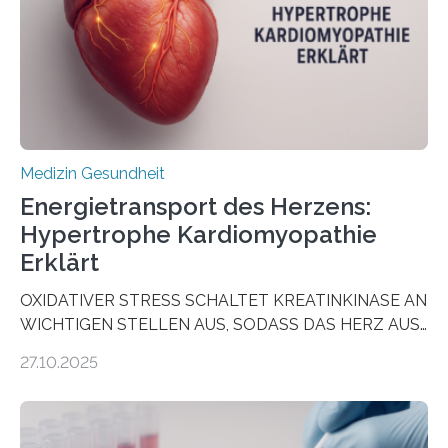
als Biomarker für die Wahl der passenden Therapie
dienen könnte. Darmkrebs zählt weltweit zu den
häufigsten Krebsarten und stellt…
Medizin Gesundheit
Energietransport des Herzens:
Hypertrophe Kardiomyopathie
Erklärt
OXIDATIVER STRESS SCHALTET KREATINKINASE AN
WICHTIGEN STELLEN AUS, SODASS DAS HERZ AUS
DEM ENERGIEGLEICHGEWICHT KOMMTForschende
27.10.2025
aus dem Deutschen Zentrum für Herzinsuffizienz
zeigen in einer internationalen, multizentrischen Studie
im Journal Circulation, warum der Energietransport bei
der Hypertrophen Kardiomyopathie (HCM) versagen