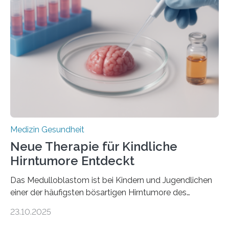
kann und wie sich durch eine Verringerung der
Herzbelastung und des oxidativen Stresses
Rhythmusstörungen reduzieren lassen. Würzburg. Die
hypertrophe Kardiomyopathie (HCM) ist die häufigste
erblich bedingte Herzerkrankung. Sie führt dazu, dass
sich die linke Herzkammer verdickt, der Herzmuskel zu
stark kontrahiert…
Medizin Gesundheit
Neue Therapie für Kindliche
Hirntumore Entdeckt
Das Medulloblastom ist bei Kindern und Jugendlichen
einer der häufigsten bösartigen Hirntumore des
Zentralen Nervensystems. Etwa 70 bis 80 Prozent der
23.10.2025
Betroffenen können mit heutigen Methoden geheilt