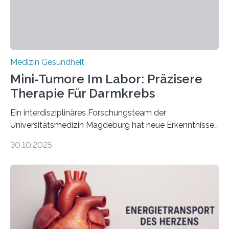
Medizin Gesundheit
Mini-Tumore Im Labor: Präzisere
Therapie Für Darmkrebs
Ein interdisziplinäres Forschungsteam der
Universitätsmedizin Magdeburg hat neue Erkenntnisse
gewonnen, wie Darmkrebs künftig individueller
30.10.2025
behandelt werden kann. In ihrer aktuellen Studie,
veröffentlicht in der Fachzeitschrift Molecular
Oncology, zeigen die Forschenden, dass Mini-Tumore
aus Gewebe von Patientinnen und Patienten –
sogenannte Organoide – genutzt werden können, um
vorab zu prüfen, welche Medikamente am besten
wirken. Dabei wurde ein Eiweiß identifiziert, das künftig