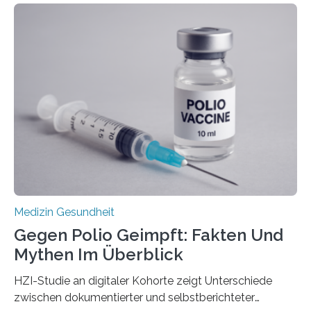
werden. Viele müssen jedoch mit schweren
Langzeitfolgen der aggressiven Therapien leben.
Dringend benötigt werden zielgerichtete Therapien, die
nur Tumorschwachstellen angreifen und normales
Gewebe verschonen. Forschende um Daniel Merk vom
Hertie-Institut für klinische Hirnforschung am
Universitätsklinikum Tübingen haben eine solche
Schwachstelle im Erbgut einer Untergruppe des
Medulloblastoms gefunden. Die Wilhelm Sander-
Stiftung unterstützte das Projekt…
Medizin Gesundheit
Gegen Polio Geimpft: Fakten Und
Mythen Im Überblick
HZI-Studie an digitaler Kohorte zeigt Unterschiede
zwischen dokumentierter und selbstberichteter