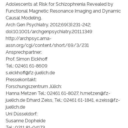
Adolescents at Risk for Schizophrenia Revealed by
Functional Magnetic Resonance Imaging and Dynamic
Causal Modeling.
Arch Gen Psychiatry. 2012;69(3):231-242;
doi:10.1001/archgenpsychiatry.2011.1349
http://archpsyc.ama-
assn.org/cgi/content/short/69/3/231
Ansprechpartner:
Prof. Simon Eickhoff
Tel.: 02461 61-8609
s.eickhoff@fz-juelich.de
Pressekontakt:
Forschungszentrum Jülich:
Hanna Metzen Tel.: 02461 61-8027, h.metzen@fz-
juelich.de Erhard Zeiss, Tel.: 02461 61-1841, e.zeiss@fz-
juelich.de
Uni Düsseldorf:
Susanne Dopheide
Tel.: 0211 81-04173