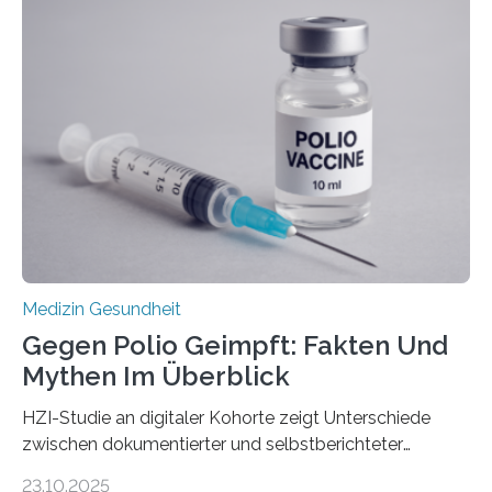
Langzeitfolgen der aggressiven Therapien leben.
Dringend benötigt werden zielgerichtete Therapien, die
nur Tumorschwachstellen angreifen und normales
Gewebe verschonen. Forschende um Daniel Merk vom
Hertie-Institut für klinische Hirnforschung am
Universitätsklinikum Tübingen haben eine solche
Schwachstelle im Erbgut einer Untergruppe des
Medulloblastoms gefunden. Die Wilhelm Sander-
Stiftung unterstützte das Projekt…
Medizin Gesundheit
Gegen Polio Geimpft: Fakten Und
Mythen Im Überblick
HZI-Studie an digitaler Kohorte zeigt Unterschiede
zwischen dokumentierter und selbstberichteter
Polioimpfquote Die Poliomyelitis, auch bekannt als
23.10.2025