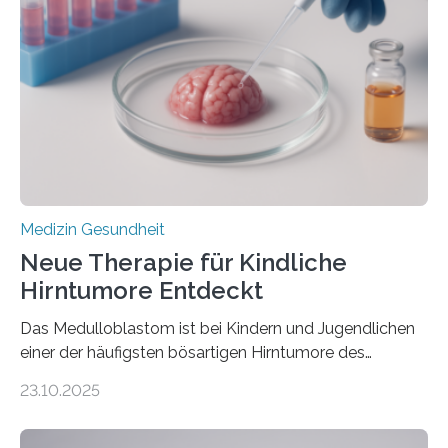
Herzbelastung und des oxidativen Stresses
Rhythmusstörungen reduzieren lassen. Würzburg. Die
hypertrophe Kardiomyopathie (HCM) ist die häufigste
erblich bedingte Herzerkrankung. Sie führt dazu, dass
sich die linke Herzkammer verdickt, der Herzmuskel zu
stark kontrahiert…
Medizin Gesundheit
Neue Therapie für Kindliche
Hirntumore Entdeckt
Das Medulloblastom ist bei Kindern und Jugendlichen
einer der häufigsten bösartigen Hirntumore des
Zentralen Nervensystems. Etwa 70 bis 80 Prozent der
23.10.2025
Betroffenen können mit heutigen Methoden geheilt
werden. Viele müssen jedoch mit schweren