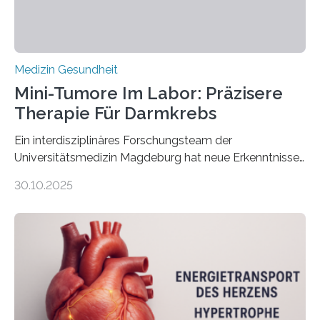
Medizin Gesundheit
Mini-Tumore Im Labor: Präzisere
Therapie Für Darmkrebs
Ein interdisziplinäres Forschungsteam der
Universitätsmedizin Magdeburg hat neue Erkenntnisse
gewonnen, wie Darmkrebs künftig individueller
30.10.2025
behandelt werden kann. In ihrer aktuellen Studie,
veröffentlicht in der Fachzeitschrift Molecular
Oncology, zeigen die Forschenden, dass Mini-Tumore
aus Gewebe von Patientinnen und Patienten –
sogenannte Organoide – genutzt werden können, um
vorab zu prüfen, welche Medikamente am besten
wirken. Dabei wurde ein Eiweiß identifiziert, das künftig
als Biomarker für die Wahl der passenden Therapie