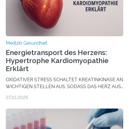
dienen könnte. Darmkrebs zählt weltweit zu den
häufigsten Krebsarten und stellt…
Medizin Gesundheit
Energietransport des Herzens:
Hypertrophe Kardiomyopathie
Erklärt
OXIDATIVER STRESS SCHALTET KREATINKINASE AN
WICHTIGEN STELLEN AUS, SODASS DAS HERZ AUS
DEM ENERGIEGLEICHGEWICHT KOMMTForschende
27.10.2025
aus dem Deutschen Zentrum für Herzinsuffizienz
zeigen in einer internationalen, multizentrischen Studie
im Journal Circulation, warum der Energietransport bei
der Hypertrophen Kardiomyopathie (HCM) versagen
kann und wie sich durch eine Verringerung der