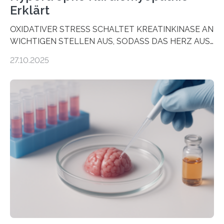
Erklärt
OXIDATIVER STRESS SCHALTET KREATINKINASE AN
WICHTIGEN STELLEN AUS, SODASS DAS HERZ AUS
DEM ENERGIEGLEICHGEWICHT KOMMTForschende
27.10.2025
aus dem Deutschen Zentrum für Herzinsuffizienz
zeigen in einer internationalen, multizentrischen Studie
im Journal Circulation, warum der Energietransport bei
der Hypertrophen Kardiomyopathie (HCM) versagen
kann und wie sich durch eine Verringerung der
Herzbelastung und des oxidativen Stresses
Rhythmusstörungen reduzieren lassen. Würzburg. Die
hypertrophe Kardiomyopathie (HCM) ist die häufigste
erblich bedingte Herzerkrankung. Sie führt dazu, dass
sich die linke Herzkammer verdickt, der Herzmuskel zu
stark kontrahiert…