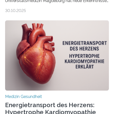
Universitätsmedizin Magdeburg hat neue Erkenntnisse
gewonnen, wie Darmkrebs künftig individueller
30.10.2025
behandelt werden kann. In ihrer aktuellen Studie,
veröffentlicht in der Fachzeitschrift Molecular
Oncology, zeigen die Forschenden, dass Mini-Tumore
aus Gewebe von Patientinnen und Patienten –
sogenannte Organoide – genutzt werden können, um
vorab zu prüfen, welche Medikamente am besten
wirken. Dabei wurde ein Eiweiß identifiziert, das künftig
als Biomarker für die Wahl der passenden Therapie
dienen könnte. Darmkrebs zählt weltweit zu den
häufigsten Krebsarten und stellt…
Medizin Gesundheit
Energietransport des Herzens:
Hypertrophe Kardiomyopathie