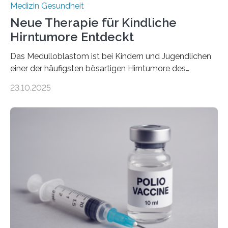
Medizin Gesundheit
Neue Therapie für Kindliche
Hirntumore Entdeckt
Das Medulloblastom ist bei Kindern und Jugendlichen
einer der häufigsten bösartigen Hirntumore des
Zentralen Nervensystems. Etwa 70 bis 80 Prozent der
23.10.2025
Betroffenen können mit heutigen Methoden geheilt
werden. Viele müssen jedoch mit schweren
Langzeitfolgen der aggressiven Therapien leben.
Dringend benötigt werden zielgerichtete Therapien, die
nur Tumorschwachstellen angreifen und normales
Gewebe verschonen. Forschende um Daniel Merk vom
Hertie-Institut für klinische Hirnforschung am
Universitätsklinikum Tübingen haben eine solche
Schwachstelle im Erbgut einer Untergruppe des
Medulloblastoms gefunden. Die Wilhelm Sander-
Stiftung unterstützte das Projekt…