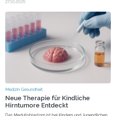
27.10.2025
aus dem Deutschen Zentrum für Herzinsuffizienz
zeigen in einer internationalen, multizentrischen Studie
im Journal Circulation, warum der Energietransport bei
der Hypertrophen Kardiomyopathie (HCM) versagen
kann und wie sich durch eine Verringerung der
Herzbelastung und des oxidativen Stresses
Rhythmusstörungen reduzieren lassen. Würzburg. Die
hypertrophe Kardiomyopathie (HCM) ist die häufigste
erblich bedingte Herzerkrankung. Sie führt dazu, dass
sich die linke Herzkammer verdickt, der Herzmuskel zu
stark kontrahiert…
Medizin Gesundheit
Neue Therapie für Kindliche
Hirntumore Entdeckt
Das Medulloblastom ist bei Kindern und Jugendlichen