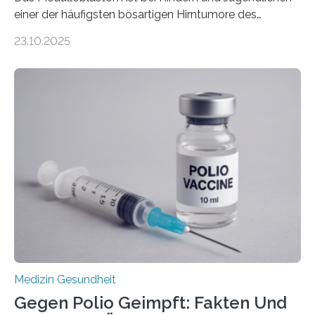
einer der häufigsten bösartigen Hirntumore des
Zentralen Nervensystems. Etwa 70 bis 80 Prozent der
23.10.2025
Betroffenen können mit heutigen Methoden geheilt
werden. Viele müssen jedoch mit schweren
Langzeitfolgen der aggressiven Therapien leben.
Dringend benötigt werden zielgerichtete Therapien, die
nur Tumorschwachstellen angreifen und normales
Gewebe verschonen. Forschende um Daniel Merk vom
Hertie-Institut für klinische Hirnforschung am
Universitätsklinikum Tübingen haben eine solche
Schwachstelle im Erbgut einer Untergruppe des
Medulloblastoms gefunden. Die Wilhelm Sander-
Stiftung unterstützte das Projekt…
Medizin Gesundheit
Gegen Polio Geimpft: Fakten Und