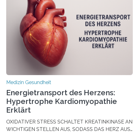
aus Gewebe von Patientinnen und Patienten –
sogenannte Organoide – genutzt werden können, um
vorab zu prüfen, welche Medikamente am besten
wirken. Dabei wurde ein Eiweiß identifiziert, das künftig
als Biomarker für die Wahl der passenden Therapie
dienen könnte. Darmkrebs zählt weltweit zu den
häufigsten Krebsarten und stellt…
Medizin Gesundheit
Energietransport des Herzens:
Hypertrophe Kardiomyopathie
Erklärt
OXIDATIVER STRESS SCHALTET KREATINKINASE AN
WICHTIGEN STELLEN AUS, SODASS DAS HERZ AUS
DEM ENERGIEGLEICHGEWICHT KOMMTForschende