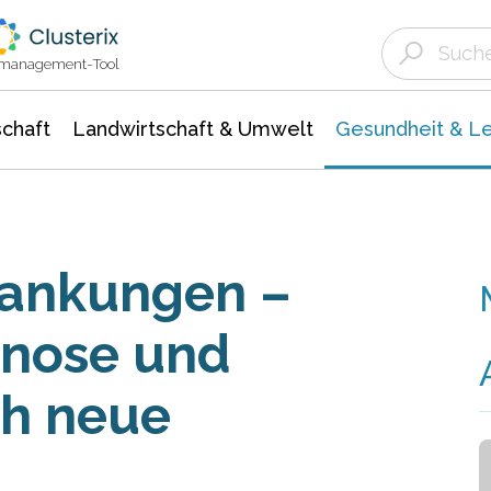
Landwirtschaft & Umwelt
Gesundheit &
Agrar- Forstwissenschaften
Biowissenschafte
Unternehmensmeldungen
Ökologie Umwelt- Naturschutz
ktmanagement-Tool
chaft
Landwirtschaft & Umwelt
Gesundheit & L
rankungen –
gnose und
h neue