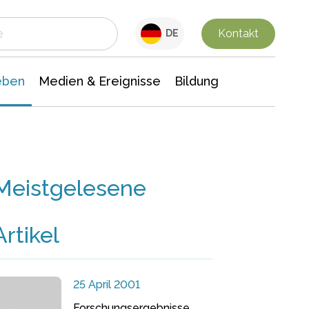
 Leben
Medien & Ereignisse
Interdisziplinäre Forschung
Veranstaltungsnachrichten
n Chemie
Gesellschaftswissenschaften
Kontakt
DE
eben
Medien & Ereignisse
Bildung
Meistgelesene
Artikel
25 April 2001
Forschungsergebnisse