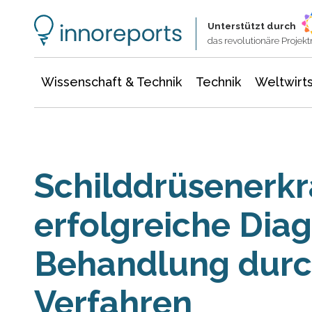
Wissenschaft & Technik
Informationstechnologie
Energie & Elektrotechnik
Unterstützt durch
das revolutionäre Proje
Wissenschaft & Technik
Technik
Weltwirts
Schilddrüsenerk
erfolgreiche Dia
Behandlung durc
Verfahren