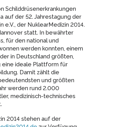
on Schilddrüsenerkrankungen
a auf der 52. Jahrestagung der
 e.V., der NuklearMedizin 2014.
Hannover statt. In bewährter
, für den national und
ewonnen werden konnten, einem
der in Deutschland größten,
 eine ideale Plattform für
ldung. Damit zählt die
l bedeutendsten und größten
ahr werden rund 2.000
ler, medizinisch-technisches
.
in 2014 stehen auf der
edizin2014.de
zur Verfügung.