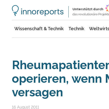
Wissenschaft & Technik
Informationstechnologie
Energie & Elektrotechnik
Unterstützt durch
das revolutionäre Proje
Wissenschaft & Technik
Technik
Weltwirts
Rheumapatienten 
operieren, wenn
versagen
16 August 2011