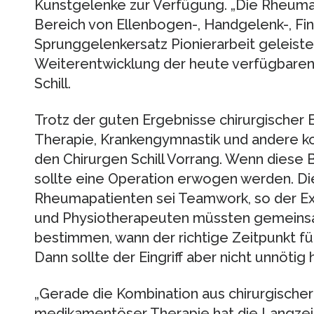
Kunstgelenke zur Verfügung. „Die Rheumac
Bereich von Ellenbogen-, Handgelenk-, Fi
Sprunggelenkersatz Pionierarbeit geleist
Weiterentwicklung der heute verfügbaren 
Schill.
Trotz der guten Ergebnisse chirurgischer
Therapie, Krankengymnastik und andere k
den Chirurgen Schill Vorrang. Wenn diese 
sollte eine Operation erwogen werden. D
Rheumapatienten sei Teamwork, so der Exp
und Physiotherapeuten müssten gemeins
bestimmen, wann der richtige Zeitpunkt f
Dann sollte der Eingriff aber nicht unnöt
„Gerade die Kombination aus chirurgischer 
medikamentöser Therapie hat die Langzei