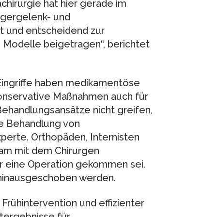
hirurgie hat hier gerade im
ngergelenk- und
et und entscheidend zur
Modelle beigetragen“, berichtet
 Eingriffe haben medikamentöse
onservative Maßnahmen auch für
Behandlungsansätze nicht greifen,
ie Behandlung von
erte. Orthopäden, Internisten
am mit dem Chirurgen
ür eine Operation gekommen sei.
ig hinausgeschoben werden.
Frühintervention und effizienter
tergebnisse für