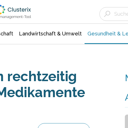
Landwirtschaft & Umwelt
Gesundheit &
Agrar- Forstwissenschaften
Biowissenschafte
Unternehmensmeldungen
Ökologie Umwelt- Naturschutz
ktmanagement-Tool
chaft
Landwirtschaft & Umwelt
Gesundheit & L
rechtzeitig
 Medikamente