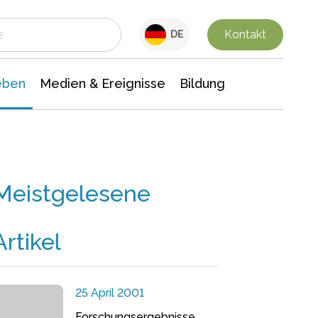
 Leben
Medien & Ereignisse
Interdisziplinäre Forschung
Veranstaltungsnachrichten
n Chemie
Gesellschaftswissenschaften
Kontakt
DE
eben
Medien & Ereignisse
Bildung
Meistgelesene
Artikel
25 April 2001
Forschungsergebnisse