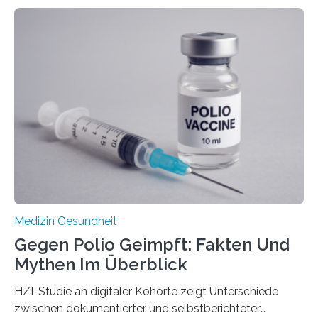
werden. Viele müssen jedoch mit schweren
Langzeitfolgen der aggressiven Therapien leben.
Dringend benötigt werden zielgerichtete Therapien, die
nur Tumorschwachstellen angreifen und normales
Gewebe verschonen. Forschende um Daniel Merk vom
Hertie-Institut für klinische Hirnforschung am
Universitätsklinikum Tübingen haben eine solche
Schwachstelle im Erbgut einer Untergruppe des
Medulloblastoms gefunden. Die Wilhelm Sander-
Stiftung unterstützte das Projekt…
Medizin Gesundheit
Gegen Polio Geimpft: Fakten Und
Mythen Im Überblick
HZI-Studie an digitaler Kohorte zeigt Unterschiede
zwischen dokumentierter und selbstberichteter