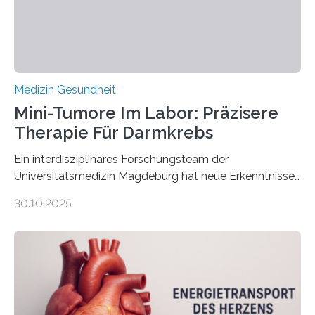
Medizin Gesundheit
Mini-Tumore Im Labor: Präzisere
Therapie Für Darmkrebs
Ein interdisziplinäres Forschungsteam der
Universitätsmedizin Magdeburg hat neue Erkenntnisse
gewonnen, wie Darmkrebs künftig individueller
30.10.2025
behandelt werden kann. In ihrer aktuellen Studie,
veröffentlicht in der Fachzeitschrift Molecular
Oncology, zeigen die Forschenden, dass Mini-Tumore
aus Gewebe von Patientinnen und Patienten –
sogenannte Organoide – genutzt werden können, um
vorab zu prüfen, welche Medikamente am besten
wirken. Dabei wurde ein Eiweiß identifiziert, das künftig