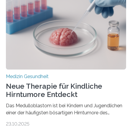
der Hypertrophen Kardiomyopathie (HCM) versagen
kann und wie sich durch eine Verringerung der
Herzbelastung und des oxidativen Stresses
Rhythmusstörungen reduzieren lassen. Würzburg. Die
hypertrophe Kardiomyopathie (HCM) ist die häufigste
erblich bedingte Herzerkrankung. Sie führt dazu, dass
sich die linke Herzkammer verdickt, der Herzmuskel zu
stark kontrahiert…
Medizin Gesundheit
Neue Therapie für Kindliche
Hirntumore Entdeckt
Das Medulloblastom ist bei Kindern und Jugendlichen
einer der häufigsten bösartigen Hirntumore des
Zentralen Nervensystems. Etwa 70 bis 80 Prozent der
23.10.2025
Betroffenen können mit heutigen Methoden geheilt