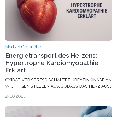
als Biomarker für die Wahl der passenden Therapie
dienen könnte. Darmkrebs zählt weltweit zu den
häufigsten Krebsarten und stellt…
Medizin Gesundheit
Energietransport des Herzens:
Hypertrophe Kardiomyopathie
Erklärt
OXIDATIVER STRESS SCHALTET KREATINKINASE AN
WICHTIGEN STELLEN AUS, SODASS DAS HERZ AUS
DEM ENERGIEGLEICHGEWICHT KOMMTForschende
27.10.2025
aus dem Deutschen Zentrum für Herzinsuffizienz
zeigen in einer internationalen, multizentrischen Studie
im Journal Circulation, warum der Energietransport bei