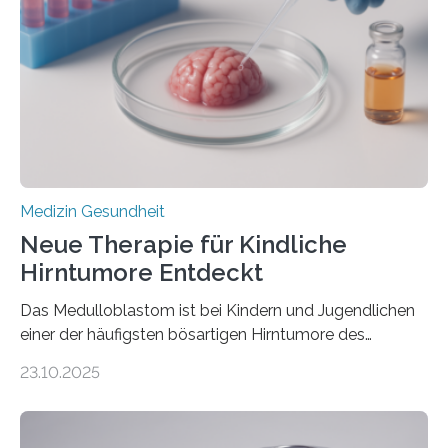
Herzbelastung und des oxidativen Stresses
Rhythmusstörungen reduzieren lassen. Würzburg. Die
hypertrophe Kardiomyopathie (HCM) ist die häufigste
erblich bedingte Herzerkrankung. Sie führt dazu, dass
sich die linke Herzkammer verdickt, der Herzmuskel zu
stark kontrahiert…
Medizin Gesundheit
Neue Therapie für Kindliche
Hirntumore Entdeckt
Das Medulloblastom ist bei Kindern und Jugendlichen
einer der häufigsten bösartigen Hirntumore des
Zentralen Nervensystems. Etwa 70 bis 80 Prozent der
23.10.2025
Betroffenen können mit heutigen Methoden geheilt
werden. Viele müssen jedoch mit schweren
Langzeitfolgen der aggressiven Therapien leben.