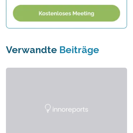
Verwandte
Beiträge