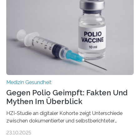
Dringend benötigt werden zielgerichtete Therapien, die
nur Tumorschwachstellen angreifen und normales
Gewebe verschonen. Forschende um Daniel Merk vom
Hertie-Institut für klinische Hirnforschung am
Universitätsklinikum Tübingen haben eine solche
Schwachstelle im Erbgut einer Untergruppe des
Medulloblastoms gefunden. Die Wilhelm Sander-
Stiftung unterstützte das Projekt…
Medizin Gesundheit
Gegen Polio Geimpft: Fakten Und
Mythen Im Überblick
HZI-Studie an digitaler Kohorte zeigt Unterschiede
zwischen dokumentierter und selbstberichteter
Polioimpfquote Die Poliomyelitis, auch bekannt als
23.10.2025
Kinderlähmung, ist eine ansteckende Krankheit, die