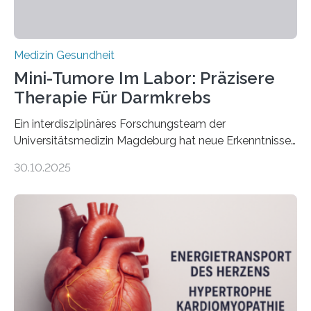
Medizin Gesundheit
Mini-Tumore Im Labor: Präzisere
Therapie Für Darmkrebs
Ein interdisziplinäres Forschungsteam der
Universitätsmedizin Magdeburg hat neue Erkenntnisse
gewonnen, wie Darmkrebs künftig individueller
30.10.2025
behandelt werden kann. In ihrer aktuellen Studie,
veröffentlicht in der Fachzeitschrift Molecular
Oncology, zeigen die Forschenden, dass Mini-Tumore
aus Gewebe von Patientinnen und Patienten –
sogenannte Organoide – genutzt werden können, um
vorab zu prüfen, welche Medikamente am besten
wirken. Dabei wurde ein Eiweiß identifiziert, das künftig
als Biomarker für die Wahl der passenden Therapie
dienen könnte. Darmkrebs zählt weltweit zu den