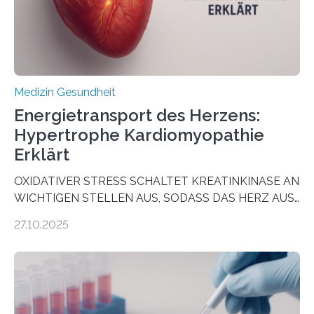
häufigsten Krebsarten und stellt…
Medizin Gesundheit
Energietransport des Herzens:
Hypertrophe Kardiomyopathie
Erklärt
OXIDATIVER STRESS SCHALTET KREATINKINASE AN
WICHTIGEN STELLEN AUS, SODASS DAS HERZ AUS
DEM ENERGIEGLEICHGEWICHT KOMMTForschende
27.10.2025
aus dem Deutschen Zentrum für Herzinsuffizienz
zeigen in einer internationalen, multizentrischen Studie
im Journal Circulation, warum der Energietransport bei
der Hypertrophen Kardiomyopathie (HCM) versagen
kann und wie sich durch eine Verringerung der