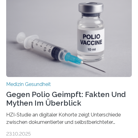
Dringend benötigt werden zielgerichtete Therapien, die
nur Tumorschwachstellen angreifen und normales
Gewebe verschonen. Forschende um Daniel Merk vom
Hertie-Institut für klinische Hirnforschung am
Universitätsklinikum Tübingen haben eine solche
Schwachstelle im Erbgut einer Untergruppe des
Medulloblastoms gefunden. Die Wilhelm Sander-
Stiftung unterstützte das Projekt…
Medizin Gesundheit
Gegen Polio Geimpft: Fakten Und
Mythen Im Überblick
HZI-Studie an digitaler Kohorte zeigt Unterschiede
zwischen dokumentierter und selbstberichteter
Polioimpfquote Die Poliomyelitis, auch bekannt als
23.10.2025
Kinderlähmung, ist eine ansteckende Krankheit, die