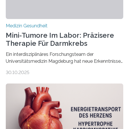
Medizin Gesundheit
Mini-Tumore Im Labor: Präzisere
Therapie Für Darmkrebs
Ein interdisziplinäres Forschungsteam der
Universitätsmedizin Magdeburg hat neue Erkenntnisse
gewonnen, wie Darmkrebs künftig individueller
30.10.2025
behandelt werden kann. In ihrer aktuellen Studie,
veröffentlicht in der Fachzeitschrift Molecular
Oncology, zeigen die Forschenden, dass Mini-Tumore
aus Gewebe von Patientinnen und Patienten –
sogenannte Organoide – genutzt werden können, um
vorab zu prüfen, welche Medikamente am besten
wirken. Dabei wurde ein Eiweiß identifiziert, das künftig
als Biomarker für die Wahl der passenden Therapie