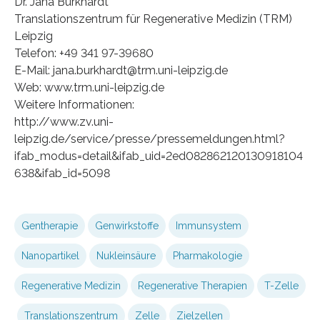
Dr. Jana Burkhardt
Translationszentrum für Regenerative Medizin (TRM)
Leipzig
Telefon: +49 341 97-39680
E-Mail: jana.burkhardt@trm.uni-leipzig.de
Web: www.trm.uni-leipzig.de
Weitere Informationen:
http://www.zv.uni-
leipzig.de/service/presse/pressemeldungen.html?
ifab_modus=detail&ifab_uid=2ed082862120130918104
638&ifab_id=5098
Gentherapie
Genwirkstoffe
Immunsystem
Nanopartikel
Nukleinsäure
Pharmakologie
Regenerative Medizin
Regenerative Therapien
T-Zelle
Translationszentrum
Zelle
Zielzellen