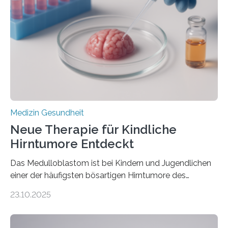
Herzbelastung und des oxidativen Stresses
Rhythmusstörungen reduzieren lassen. Würzburg. Die
hypertrophe Kardiomyopathie (HCM) ist die häufigste
erblich bedingte Herzerkrankung. Sie führt dazu, dass
sich die linke Herzkammer verdickt, der Herzmuskel zu
stark kontrahiert…
Medizin Gesundheit
Neue Therapie für Kindliche
Hirntumore Entdeckt
Das Medulloblastom ist bei Kindern und Jugendlichen
einer der häufigsten bösartigen Hirntumore des
Zentralen Nervensystems. Etwa 70 bis 80 Prozent der
23.10.2025
Betroffenen können mit heutigen Methoden geheilt
werden. Viele müssen jedoch mit schweren
Langzeitfolgen der aggressiven Therapien leben.