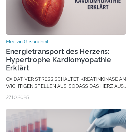
dienen könnte. Darmkrebs zählt weltweit zu den
häufigsten Krebsarten und stellt…
Medizin Gesundheit
Energietransport des Herzens:
Hypertrophe Kardiomyopathie
Erklärt
OXIDATIVER STRESS SCHALTET KREATINKINASE AN
WICHTIGEN STELLEN AUS, SODASS DAS HERZ AUS
DEM ENERGIEGLEICHGEWICHT KOMMTForschende
27.10.2025
aus dem Deutschen Zentrum für Herzinsuffizienz
zeigen in einer internationalen, multizentrischen Studie
im Journal Circulation, warum der Energietransport bei
der Hypertrophen Kardiomyopathie (HCM) versagen
kann und wie sich durch eine Verringerung der