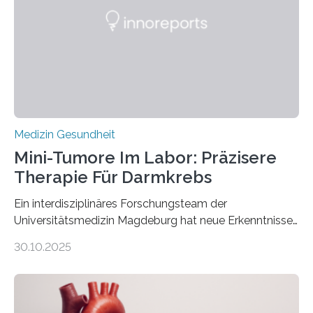
Medizin Gesundheit
Mini-Tumore Im Labor: Präzisere
Therapie Für Darmkrebs
Ein interdisziplinäres Forschungsteam der
Universitätsmedizin Magdeburg hat neue Erkenntnisse
gewonnen, wie Darmkrebs künftig individueller
30.10.2025
behandelt werden kann. In ihrer aktuellen Studie,
veröffentlicht in der Fachzeitschrift Molecular
Oncology, zeigen die Forschenden, dass Mini-Tumore
aus Gewebe von Patientinnen und Patienten –