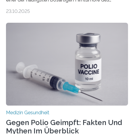
Zentralen Nervensystems. Etwa 70 bis 80 Prozent der
23.10.2025
Betroffenen können mit heutigen Methoden geheilt
werden. Viele müssen jedoch mit schweren
Langzeitfolgen der aggressiven Therapien leben.
Dringend benötigt werden zielgerichtete Therapien, die
nur Tumorschwachstellen angreifen und normales
Gewebe verschonen. Forschende um Daniel Merk vom
Hertie-Institut für klinische Hirnforschung am
Universitätsklinikum Tübingen haben eine solche
Schwachstelle im Erbgut einer Untergruppe des
Medulloblastoms gefunden. Die Wilhelm Sander-
Stiftung unterstützte das Projekt…
Medizin Gesundheit
Gegen Polio Geimpft: Fakten Und
Mythen Im Überblick