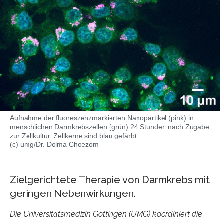
Aufnahme der fluoreszenzmarkierten Nanopartikel (pink) in
menschlichen Darmkrebszellen (grün) 24 Stunden nach Zugabe
zur Zellkultur. Zellkerne sind blau gefärbt.
(c) umg/Dr. Dolma Choezom
Zielgerichtete Therapie von Darmkrebs mit
geringen Nebenwirkungen.
Die Universitätsmedizin Göttingen (UMG) koordiniert die