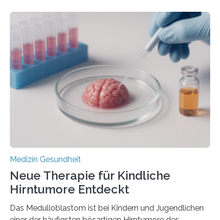
zeigen in einer internationalen, multizentrischen Studie
im Journal Circulation, warum der Energietransport bei
der Hypertrophen Kardiomyopathie (HCM) versagen
kann und wie sich durch eine Verringerung der
Herzbelastung und des oxidativen Stresses
Rhythmusstörungen reduzieren lassen. Würzburg. Die
hypertrophe Kardiomyopathie (HCM) ist die häufigste
erblich bedingte Herzerkrankung. Sie führt dazu, dass
sich die linke Herzkammer verdickt, der Herzmuskel zu
stark kontrahiert…
Medizin Gesundheit
Neue Therapie für Kindliche
Hirntumore Entdeckt
Das Medulloblastom ist bei Kindern und Jugendlichen
einer der häufigsten bösartigen Hirntumore des