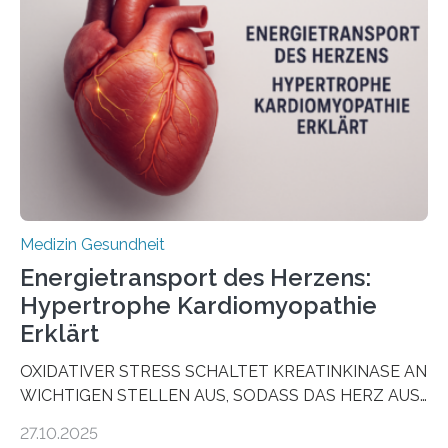
sogenannte Organoide – genutzt werden können, um
vorab zu prüfen, welche Medikamente am besten
wirken. Dabei wurde ein Eiweiß identifiziert, das künftig
als Biomarker für die Wahl der passenden Therapie
dienen könnte. Darmkrebs zählt weltweit zu den
häufigsten Krebsarten und stellt…
Medizin Gesundheit
Energietransport des Herzens:
Hypertrophe Kardiomyopathie
Erklärt
OXIDATIVER STRESS SCHALTET KREATINKINASE AN
WICHTIGEN STELLEN AUS, SODASS DAS HERZ AUS
DEM ENERGIEGLEICHGEWICHT KOMMTForschende
27.10.2025
aus dem Deutschen Zentrum für Herzinsuffizienz