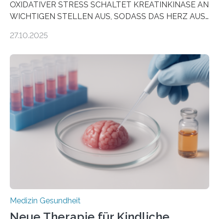
OXIDATIVER STRESS SCHALTET KREATINKINASE AN
WICHTIGEN STELLEN AUS, SODASS DAS HERZ AUS
DEM ENERGIEGLEICHGEWICHT KOMMTForschende
27.10.2025
aus dem Deutschen Zentrum für Herzinsuffizienz
zeigen in einer internationalen, multizentrischen Studie
im Journal Circulation, warum der Energietransport bei
der Hypertrophen Kardiomyopathie (HCM) versagen
kann und wie sich durch eine Verringerung der
Herzbelastung und des oxidativen Stresses
Rhythmusstörungen reduzieren lassen. Würzburg. Die
hypertrophe Kardiomyopathie (HCM) ist die häufigste
erblich bedingte Herzerkrankung. Sie führt dazu, dass
sich die linke Herzkammer verdickt, der Herzmuskel zu
stark kontrahiert…
Medizin Gesundheit
Neue Therapie für Kindliche