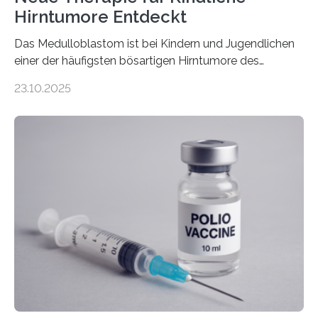
Hirntumore Entdeckt
Das Medulloblastom ist bei Kindern und Jugendlichen
einer der häufigsten bösartigen Hirntumore des
Zentralen Nervensystems. Etwa 70 bis 80 Prozent der
23.10.2025
Betroffenen können mit heutigen Methoden geheilt
werden. Viele müssen jedoch mit schweren
Langzeitfolgen der aggressiven Therapien leben.
Dringend benötigt werden zielgerichtete Therapien, die
nur Tumorschwachstellen angreifen und normales
Gewebe verschonen. Forschende um Daniel Merk vom
Hertie-Institut für klinische Hirnforschung am
Universitätsklinikum Tübingen haben eine solche
Schwachstelle im Erbgut einer Untergruppe des
Medulloblastoms gefunden. Die Wilhelm Sander-
Stiftung unterstützte das Projekt…