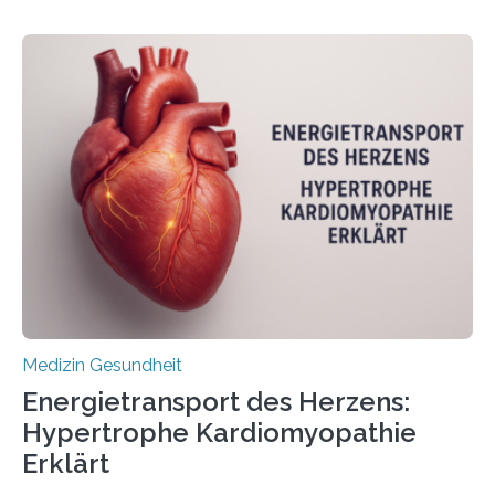
behandelt werden kann. In ihrer aktuellen Studie,
veröffentlicht in der Fachzeitschrift Molecular
Oncology, zeigen die Forschenden, dass Mini-Tumore
aus Gewebe von Patientinnen und Patienten –
sogenannte Organoide – genutzt werden können, um
vorab zu prüfen, welche Medikamente am besten
wirken. Dabei wurde ein Eiweiß identifiziert, das künftig
als Biomarker für die Wahl der passenden Therapie
dienen könnte. Darmkrebs zählt weltweit zu den
häufigsten Krebsarten und stellt…
Medizin Gesundheit
Energietransport des Herzens:
Hypertrophe Kardiomyopathie
Erklärt