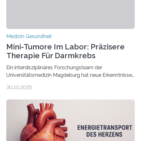
Medizin Gesundheit
Mini-Tumore Im Labor: Präzisere
Therapie Für Darmkrebs
Ein interdisziplinäres Forschungsteam der
Universitätsmedizin Magdeburg hat neue Erkenntnisse
gewonnen, wie Darmkrebs künftig individueller
30.10.2025
behandelt werden kann. In ihrer aktuellen Studie,
veröffentlicht in der Fachzeitschrift Molecular
Oncology, zeigen die Forschenden, dass Mini-Tumore
aus Gewebe von Patientinnen und Patienten –
sogenannte Organoide – genutzt werden können, um
vorab zu prüfen, welche Medikamente am besten
wirken. Dabei wurde ein Eiweiß identifiziert, das künftig