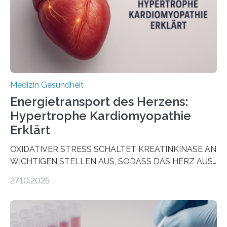
als Biomarker für die Wahl der passenden Therapie
dienen könnte. Darmkrebs zählt weltweit zu den
häufigsten Krebsarten und stellt…
Medizin Gesundheit
Energietransport des Herzens:
Hypertrophe Kardiomyopathie
Erklärt
OXIDATIVER STRESS SCHALTET KREATINKINASE AN
WICHTIGEN STELLEN AUS, SODASS DAS HERZ AUS
DEM ENERGIEGLEICHGEWICHT KOMMTForschende
27.10.2025
aus dem Deutschen Zentrum für Herzinsuffizienz
zeigen in einer internationalen, multizentrischen Studie
im Journal Circulation, warum der Energietransport bei
der Hypertrophen Kardiomyopathie (HCM) versagen