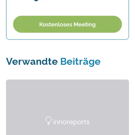
Verwandte
Beiträge