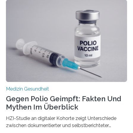
Langzeitfolgen der aggressiven Therapien leben.
Dringend benötigt werden zielgerichtete Therapien, die
nur Tumorschwachstellen angreifen und normales
Gewebe verschonen. Forschende um Daniel Merk vom
Hertie-Institut für klinische Hirnforschung am
Universitätsklinikum Tübingen haben eine solche
Schwachstelle im Erbgut einer Untergruppe des
Medulloblastoms gefunden. Die Wilhelm Sander-
Stiftung unterstützte das Projekt…
Medizin Gesundheit
Gegen Polio Geimpft: Fakten Und
Mythen Im Überblick
HZI-Studie an digitaler Kohorte zeigt Unterschiede
zwischen dokumentierter und selbstberichteter
Polioimpfquote Die Poliomyelitis, auch bekannt als