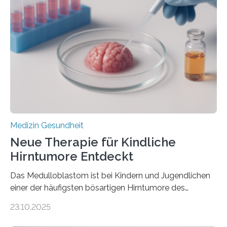
kann und wie sich durch eine Verringerung der
Herzbelastung und des oxidativen Stresses
Rhythmusstörungen reduzieren lassen. Würzburg. Die
hypertrophe Kardiomyopathie (HCM) ist die häufigste
erblich bedingte Herzerkrankung. Sie führt dazu, dass
sich die linke Herzkammer verdickt, der Herzmuskel zu
stark kontrahiert…
Medizin Gesundheit
Neue Therapie für Kindliche
Hirntumore Entdeckt
Das Medulloblastom ist bei Kindern und Jugendlichen
einer der häufigsten bösartigen Hirntumore des
Zentralen Nervensystems. Etwa 70 bis 80 Prozent der
23.10.2025
Betroffenen können mit heutigen Methoden geheilt
werden. Viele müssen jedoch mit schweren