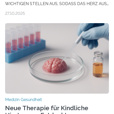
WICHTIGEN STELLEN AUS, SODASS DAS HERZ AUS
DEM ENERGIEGLEICHGEWICHT KOMMTForschende
27.10.2025
aus dem Deutschen Zentrum für Herzinsuffizienz
zeigen in einer internationalen, multizentrischen Studie
im Journal Circulation, warum der Energietransport bei
der Hypertrophen Kardiomyopathie (HCM) versagen
kann und wie sich durch eine Verringerung der
Herzbelastung und des oxidativen Stresses
Rhythmusstörungen reduzieren lassen. Würzburg. Die
hypertrophe Kardiomyopathie (HCM) ist die häufigste
erblich bedingte Herzerkrankung. Sie führt dazu, dass
sich die linke Herzkammer verdickt, der Herzmuskel zu
stark kontrahiert…
Medizin Gesundheit
Neue Therapie für Kindliche