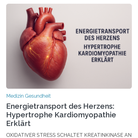
veröffentlicht in der Fachzeitschrift Molecular
Oncology, zeigen die Forschenden, dass Mini-Tumore
aus Gewebe von Patientinnen und Patienten –
sogenannte Organoide – genutzt werden können, um
vorab zu prüfen, welche Medikamente am besten
wirken. Dabei wurde ein Eiweiß identifiziert, das künftig
als Biomarker für die Wahl der passenden Therapie
dienen könnte. Darmkrebs zählt weltweit zu den
häufigsten Krebsarten und stellt…
Medizin Gesundheit
Energietransport des Herzens:
Hypertrophe Kardiomyopathie
Erklärt
OXIDATIVER STRESS SCHALTET KREATINKINASE AN