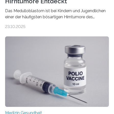
Hirntumore Entdeckt
Das Medulloblastom ist bei Kindern und Jugendlichen
einer der häufigsten bösartigen Hirntumore des
Zentralen Nervensystems. Etwa 70 bis 80 Prozent der
23.10.2025
Betroffenen können mit heutigen Methoden geheilt
werden. Viele müssen jedoch mit schweren
Langzeitfolgen der aggressiven Therapien leben.
Dringend benötigt werden zielgerichtete Therapien, die
nur Tumorschwachstellen angreifen und normales
Gewebe verschonen. Forschende um Daniel Merk vom
Hertie-Institut für klinische Hirnforschung am
Universitätsklinikum Tübingen haben eine solche
Schwachstelle im Erbgut einer Untergruppe des
Medulloblastoms gefunden. Die Wilhelm Sander-
Stiftung unterstützte das Projekt…
Medizin Gesundheit