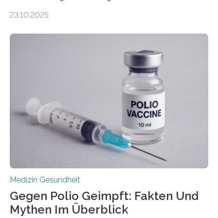
Zentralen Nervensystems. Etwa 70 bis 80 Prozent der
23.10.2025
Betroffenen können mit heutigen Methoden geheilt
werden. Viele müssen jedoch mit schweren
Langzeitfolgen der aggressiven Therapien leben.
Dringend benötigt werden zielgerichtete Therapien, die
nur Tumorschwachstellen angreifen und normales
Gewebe verschonen. Forschende um Daniel Merk vom
Hertie-Institut für klinische Hirnforschung am
Universitätsklinikum Tübingen haben eine solche
Schwachstelle im Erbgut einer Untergruppe des
Medulloblastoms gefunden. Die Wilhelm Sander-
Stiftung unterstützte das Projekt…
Medizin Gesundheit
Gegen Polio Geimpft: Fakten Und
Mythen Im Überblick