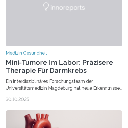
Medizin Gesundheit
Mini-Tumore Im Labor: Präzisere
Therapie Für Darmkrebs
Ein interdisziplinäres Forschungsteam der
Universitätsmedizin Magdeburg hat neue Erkenntnisse
gewonnen, wie Darmkrebs künftig individueller
30.10.2025
behandelt werden kann. In ihrer aktuellen Studie,
veröffentlicht in der Fachzeitschrift Molecular
Oncology, zeigen die Forschenden, dass Mini-Tumore
aus Gewebe von Patientinnen und Patienten –