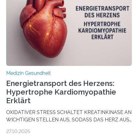
sogenannte Organoide – genutzt werden können, um
vorab zu prüfen, welche Medikamente am besten
wirken. Dabei wurde ein Eiweiß identifiziert, das künftig
als Biomarker für die Wahl der passenden Therapie
dienen könnte. Darmkrebs zählt weltweit zu den
häufigsten Krebsarten und stellt…
Medizin Gesundheit
Energietransport des Herzens:
Hypertrophe Kardiomyopathie
Erklärt
OXIDATIVER STRESS SCHALTET KREATINKINASE AN
WICHTIGEN STELLEN AUS, SODASS DAS HERZ AUS
DEM ENERGIEGLEICHGEWICHT KOMMTForschende
27.10.2025
aus dem Deutschen Zentrum für Herzinsuffizienz