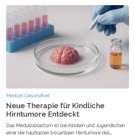
zeigen in einer internationalen, multizentrischen Studie
im Journal Circulation, warum der Energietransport bei
der Hypertrophen Kardiomyopathie (HCM) versagen
kann und wie sich durch eine Verringerung der
Herzbelastung und des oxidativen Stresses
Rhythmusstörungen reduzieren lassen. Würzburg. Die
hypertrophe Kardiomyopathie (HCM) ist die häufigste
erblich bedingte Herzerkrankung. Sie führt dazu, dass
sich die linke Herzkammer verdickt, der Herzmuskel zu
stark kontrahiert…
Medizin Gesundheit
Neue Therapie für Kindliche
Hirntumore Entdeckt
Das Medulloblastom ist bei Kindern und Jugendlichen
einer der häufigsten bösartigen Hirntumore des