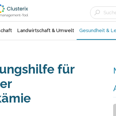
Landwirtschaft & Umwelt
Gesundheit &
Agrar- Forstwissenschaften
Biowissenschafte
Unternehmensmeldungen
Ökologie Umwelt- Naturschutz
ktmanagement-Tool
chaft
Landwirtschaft & Umwelt
Gesundheit & L
ungshilfe für
ter
kämie