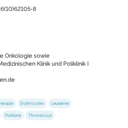
36(10)62105-8
he Onkologie sowie
dizinischen Klinik und Poliklinik I
den.de
erapie
Erythrozyten
Leukämie
Poliklinik
Thrombozyt