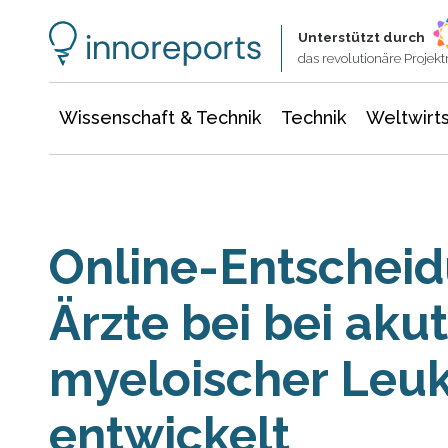
Wissenschaft & Technik
Informationstechnologie
Energie & Elektrotechnik
Unterstützt durch
das revolutionäre Proje
Wissenschaft & Technik
Technik
Weltwirts
Online-Entscheid
Ärzte bei bei aku
myeloischer Leu
entwickelt