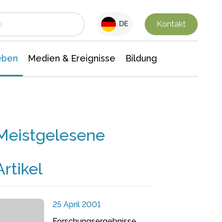
 Leben
Medien & Ereignisse
Interdisziplinäre Forschung
Veranstaltungsnachrichten
n Chemie
Gesellschaftswissenschaften
Kontakt
DE
eben
Medien & Ereignisse
Bildung
Meistgelesene
Artikel
25 April 2001
Forschungsergebnisse