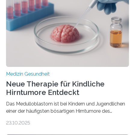
kann und wie sich durch eine Verringerung der
Herzbelastung und des oxidativen Stresses
Rhythmusstörungen reduzieren lassen. Würzburg. Die
hypertrophe Kardiomyopathie (HCM) ist die häufigste
erblich bedingte Herzerkrankung. Sie führt dazu, dass
sich die linke Herzkammer verdickt, der Herzmuskel zu
stark kontrahiert…
Medizin Gesundheit
Neue Therapie für Kindliche
Hirntumore Entdeckt
Das Medulloblastom ist bei Kindern und Jugendlichen
einer der häufigsten bösartigen Hirntumore des
Zentralen Nervensystems. Etwa 70 bis 80 Prozent der
23.10.2025
Betroffenen können mit heutigen Methoden geheilt
werden. Viele müssen jedoch mit schweren