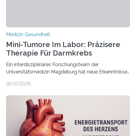
Medizin Gesundheit
Mini-Tumore Im Labor: Präzisere
Therapie Für Darmkrebs
Ein interdisziplinäres Forschungsteam der
Universitätsmedizin Magdeburg hat neue Erkenntnisse
gewonnen, wie Darmkrebs künftig individueller
30.10.2025
behandelt werden kann. In ihrer aktuellen Studie,
veröffentlicht in der Fachzeitschrift Molecular
Oncology, zeigen die Forschenden, dass Mini-Tumore
aus Gewebe von Patientinnen und Patienten –
sogenannte Organoide – genutzt werden können, um
vorab zu prüfen, welche Medikamente am besten
wirken. Dabei wurde ein Eiweiß identifiziert, das künftig