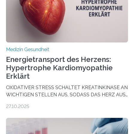
als Biomarker für die Wahl der passenden Therapie
dienen könnte. Darmkrebs zählt weltweit zu den
häufigsten Krebsarten und stellt…
Medizin Gesundheit
Energietransport des Herzens:
Hypertrophe Kardiomyopathie
Erklärt
OXIDATIVER STRESS SCHALTET KREATINKINASE AN
WICHTIGEN STELLEN AUS, SODASS DAS HERZ AUS
DEM ENERGIEGLEICHGEWICHT KOMMTForschende
27.10.2025
aus dem Deutschen Zentrum für Herzinsuffizienz
zeigen in einer internationalen, multizentrischen Studie
im Journal Circulation, warum der Energietransport bei
der Hypertrophen Kardiomyopathie (HCM) versagen