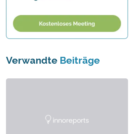
Verwandte
Beiträge