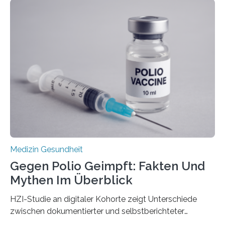
Langzeitfolgen der aggressiven Therapien leben.
Dringend benötigt werden zielgerichtete Therapien, die
nur Tumorschwachstellen angreifen und normales
Gewebe verschonen. Forschende um Daniel Merk vom
Hertie-Institut für klinische Hirnforschung am
Universitätsklinikum Tübingen haben eine solche
Schwachstelle im Erbgut einer Untergruppe des
Medulloblastoms gefunden. Die Wilhelm Sander-
Stiftung unterstützte das Projekt…
Medizin Gesundheit
Gegen Polio Geimpft: Fakten Und
Mythen Im Überblick
HZI-Studie an digitaler Kohorte zeigt Unterschiede
zwischen dokumentierter und selbstberichteter
Polioimpfquote Die Poliomyelitis, auch bekannt als