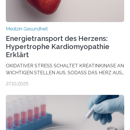
Medizin Gesundheit
Energietransport des Herzens:
Hypertrophe Kardiomyopathie
Erklärt
OXIDATIVER STRESS SCHALTET KREATINKINASE AN
WICHTIGEN STELLEN AUS, SODASS DAS HERZ AUS
DEM ENERGIEGLEICHGEWICHT KOMMTForschende
27.10.2025
aus dem Deutschen Zentrum für Herzinsuffizienz
zeigen in einer internationalen, multizentrischen Studie
im Journal Circulation, warum der Energietransport bei
der Hypertrophen Kardiomyopathie (HCM) versagen
kann und wie sich durch eine Verringerung der
Herzbelastung und des oxidativen Stresses
Rhythmusstörungen reduzieren lassen. Würzburg. Die