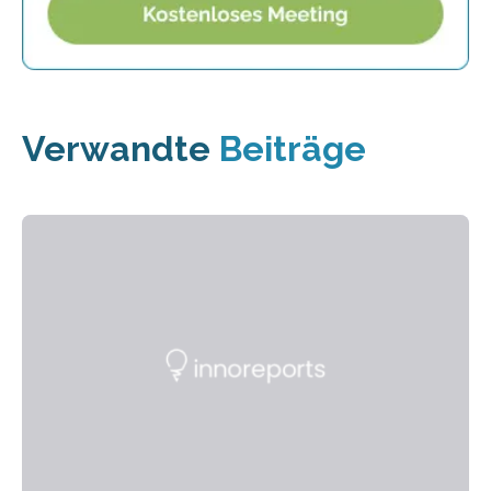
Verwandte
Beiträge