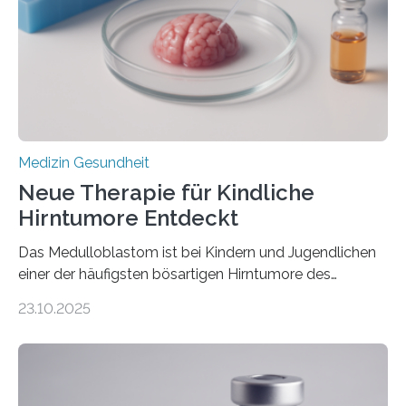
hypertrophe Kardiomyopathie (HCM) ist die häufigste
erblich bedingte Herzerkrankung. Sie führt dazu, dass
sich die linke Herzkammer verdickt, der Herzmuskel zu
stark kontrahiert…
Medizin Gesundheit
Neue Therapie für Kindliche
Hirntumore Entdeckt
Das Medulloblastom ist bei Kindern und Jugendlichen
einer der häufigsten bösartigen Hirntumore des
Zentralen Nervensystems. Etwa 70 bis 80 Prozent der
23.10.2025
Betroffenen können mit heutigen Methoden geheilt
werden. Viele müssen jedoch mit schweren
Langzeitfolgen der aggressiven Therapien leben.
Dringend benötigt werden zielgerichtete Therapien, die
nur Tumorschwachstellen angreifen und normales