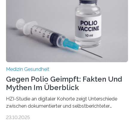
Gewebe verschonen. Forschende um Daniel Merk vom
Hertie-Institut für klinische Hirnforschung am
Universitätsklinikum Tübingen haben eine solche
Schwachstelle im Erbgut einer Untergruppe des
Medulloblastoms gefunden. Die Wilhelm Sander-
Stiftung unterstützte das Projekt…
Medizin Gesundheit
Gegen Polio Geimpft: Fakten Und
Mythen Im Überblick
HZI-Studie an digitaler Kohorte zeigt Unterschiede
zwischen dokumentierter und selbstberichteter
Polioimpfquote Die Poliomyelitis, auch bekannt als
23.10.2025
Kinderlähmung, ist eine ansteckende Krankheit, die
durch das Poliovirus verursacht wird. Durch die