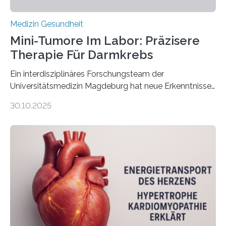
Medizin Gesundheit
Mini-Tumore Im Labor: Präzisere
Therapie Für Darmkrebs
Ein interdisziplinäres Forschungsteam der
Universitätsmedizin Magdeburg hat neue Erkenntnisse
gewonnen, wie Darmkrebs künftig individueller
30.10.2025
behandelt werden kann. In ihrer aktuellen Studie,
veröffentlicht in der Fachzeitschrift Molecular
Oncology, zeigen die Forschenden, dass Mini-Tumore
aus Gewebe von Patientinnen und Patienten –
sogenannte Organoide – genutzt werden können, um
vorab zu prüfen, welche Medikamente am besten
wirken. Dabei wurde ein Eiweiß identifiziert, das künftig
als Biomarker für die Wahl der passenden Therapie
dienen könnte. Darmkrebs zählt weltweit zu den
häufigsten Krebsarten und stellt…