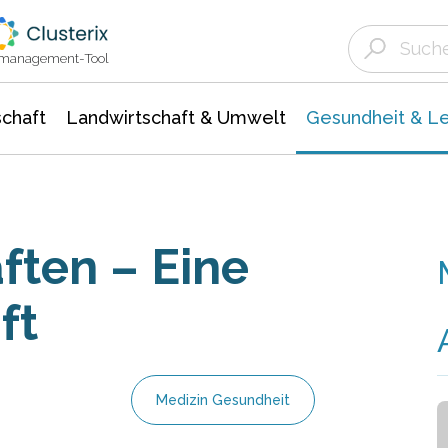
Landwirtschaft & Umwelt
Gesundheit &
Agrar- Forstwissenschaften
Biowissenschafte
Unternehmensmeldungen
Ökologie Umwelt- Naturschutz
ktmanagement-Tool
chaft
Landwirtschaft & Umwelt
Gesundheit & L
ten – Eine
ft
Medizin Gesundheit