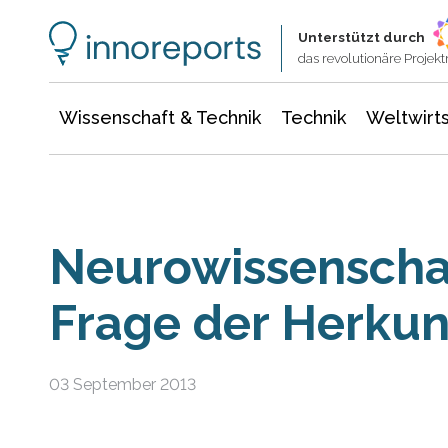
Wissenschaft & Technik
Informationstechnologie
Energie & Elektrotechnik
Unterstützt durch
das revolutionäre Proje
Wissenschaft & Technik
Technik
Weltwirts
Neurowissenschaf
Frage der Herkun
03 September 2013