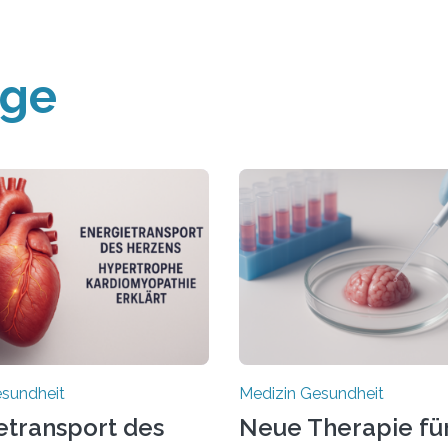
äge
esundheit
Medizin Gesundheit
etransport des
Neue Therapie fü