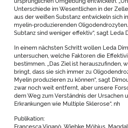
ursprünglichen Umgebung entwickeln. „Uns
Unterschiede im Wesentlichen in der Zelle 
aus der weißen Substanz entwickeln sich i
myelin-produzierenden Oligodendrozyten. 
Subtanz sind weniger effektiv“, sagt Leda 
In einem nächsten Schritt wollen Leda Di
untersuchen, welche Faktoren die Effektivi
bestimmen. „Das Ziel ist herauszufinden, w
bringt, dass sie sich immer zu Oligodendr
Myelin produzieren zu können“, sagt Dimou.
zwar noch weit entfernt, aber unsere Forsc
dem Weg zum Verständnis der Ursachen un
Erkrankungen wie Multiple Sklerose“. nh
Publikation:
Francesca Viganò, Wiebke Möbius, Magda