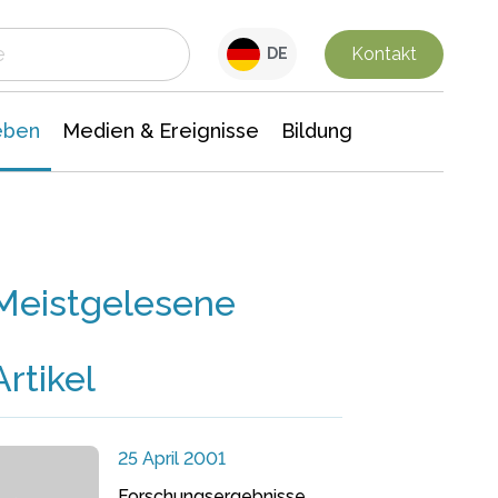
 Leben
Medien & Ereignisse
Interdisziplinäre Forschung
Veranstaltungsnachrichten
n Chemie
Gesellschaftswissenschaften
Kontakt
DE
eben
Medien & Ereignisse
Bildung
Meistgelesene
Artikel
25 April 2001
Forschungsergebnisse