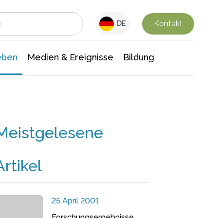
 Leben
Medien & Ereignisse
Interdisziplinäre Forschung
Veranstaltungsnachrichten
n Chemie
Gesellschaftswissenschaften
Kontakt
DE
eben
Medien & Ereignisse
Bildung
Meistgelesene
Artikel
25 April 2001
Forschungsergebnisse