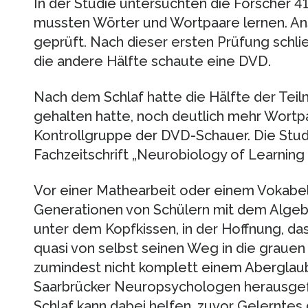
In der Studie untersuchten die Forscher 41
mussten Wörter und Wortpaare lernen. Ans
geprüft. Nach dieser ersten Prüfung schlie
die andere Hälfte schaute eine DVD.
Nach dem Schlaf hatte die Hälfte der Teil
gehalten hatte, noch deutlich mehr Wortpa
Kontrollgruppe der DVD-Schauer. Die Stu
Fachzeitschrift „Neurobiology of Learning
Vor einer Mathearbeit oder einem Vokabel
Generationen von Schülern mit dem Alge
unter dem Kopfkissen, in der Hoffnung, da
quasi von selbst seinen Weg in die grauen 
zumindest nicht komplett einem Aberglau
Saarbrücker Neuropsychologen herausgefu
Schlaf kann dabei helfen, zuvor Gelerntes