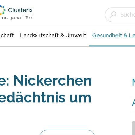
Landwirtschaft & Umwelt
Gesundheit &
Agrar- Forstwissenschaften
Biowissenschafte
Unternehmensmeldungen
Ökologie Umwelt- Naturschutz
ktmanagement-Tool
chaft
Landwirtschaft & Umwelt
Gesundheit & L
e: Nickerchen
Gedächtnis um