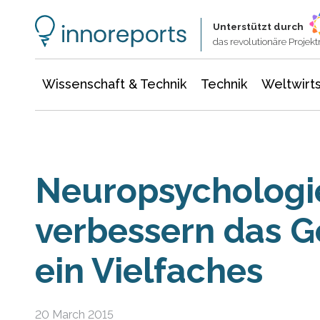
Wissenschaft & Technik
Informationstechnologie
Energie & Elektrotechnik
Unterstützt durch
das revolutionäre Proje
Wissenschaft & Technik
Technik
Weltwirts
Neuropsychologi
verbessern das 
ein Vielfaches
20 March 2015