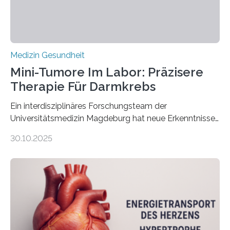
Medizin Gesundheit
Mini-Tumore Im Labor: Präzisere
Therapie Für Darmkrebs
Ein interdisziplinäres Forschungsteam der
Universitätsmedizin Magdeburg hat neue Erkenntnisse
gewonnen, wie Darmkrebs künftig individueller
30.10.2025
behandelt werden kann. In ihrer aktuellen Studie,
veröffentlicht in der Fachzeitschrift Molecular
Oncology, zeigen die Forschenden, dass Mini-Tumore
aus Gewebe von Patientinnen und Patienten –
sogenannte Organoide – genutzt werden können, um
vorab zu prüfen, welche Medikamente am besten
wirken. Dabei wurde ein Eiweiß identifiziert, das künftig
als Biomarker für die Wahl der passenden Therapie