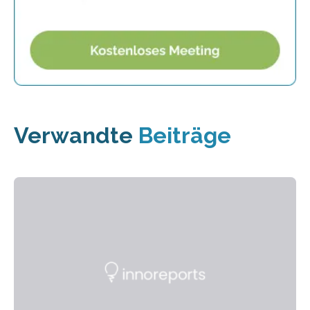
Verwandte
Beiträge