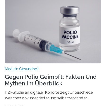
Langzeitfolgen der aggressiven Therapien leben.
Dringend benötigt werden zielgerichtete Therapien, die
nur Tumorschwachstellen angreifen und normales
Gewebe verschonen. Forschende um Daniel Merk vom
Hertie-Institut für klinische Hirnforschung am
Universitätsklinikum Tübingen haben eine solche
Schwachstelle im Erbgut einer Untergruppe des
Medulloblastoms gefunden. Die Wilhelm Sander-
Stiftung unterstützte das Projekt…
Medizin Gesundheit
Gegen Polio Geimpft: Fakten Und
Mythen Im Überblick
HZI-Studie an digitaler Kohorte zeigt Unterschiede
zwischen dokumentierter und selbstberichteter
Polioimpfquote Die Poliomyelitis, auch bekannt als