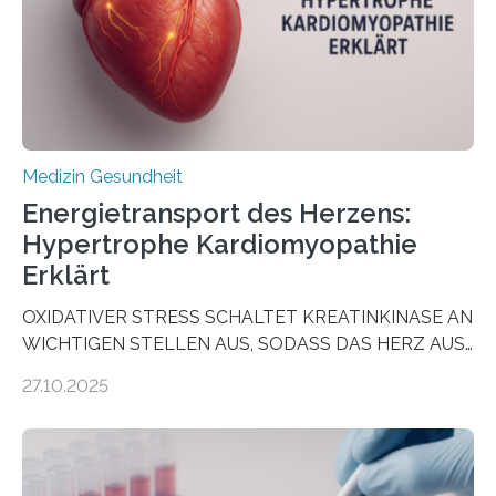
dienen könnte. Darmkrebs zählt weltweit zu den
häufigsten Krebsarten und stellt…
Medizin Gesundheit
Energietransport des Herzens:
Hypertrophe Kardiomyopathie
Erklärt
OXIDATIVER STRESS SCHALTET KREATINKINASE AN
WICHTIGEN STELLEN AUS, SODASS DAS HERZ AUS
DEM ENERGIEGLEICHGEWICHT KOMMTForschende
27.10.2025
aus dem Deutschen Zentrum für Herzinsuffizienz
zeigen in einer internationalen, multizentrischen Studie
im Journal Circulation, warum der Energietransport bei
der Hypertrophen Kardiomyopathie (HCM) versagen