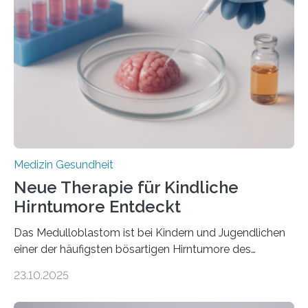
kann und wie sich durch eine Verringerung der
Herzbelastung und des oxidativen Stresses
Rhythmusstörungen reduzieren lassen. Würzburg. Die
hypertrophe Kardiomyopathie (HCM) ist die häufigste
erblich bedingte Herzerkrankung. Sie führt dazu, dass
sich die linke Herzkammer verdickt, der Herzmuskel zu
stark kontrahiert…
Medizin Gesundheit
Neue Therapie für Kindliche
Hirntumore Entdeckt
Das Medulloblastom ist bei Kindern und Jugendlichen
einer der häufigsten bösartigen Hirntumore des
Zentralen Nervensystems. Etwa 70 bis 80 Prozent der
23.10.2025
Betroffenen können mit heutigen Methoden geheilt
werden. Viele müssen jedoch mit schweren