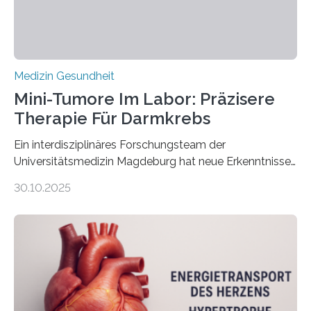
Medizin Gesundheit
Mini-Tumore Im Labor: Präzisere
Therapie Für Darmkrebs
Ein interdisziplinäres Forschungsteam der
Universitätsmedizin Magdeburg hat neue Erkenntnisse
gewonnen, wie Darmkrebs künftig individueller
30.10.2025
behandelt werden kann. In ihrer aktuellen Studie,
veröffentlicht in der Fachzeitschrift Molecular
Oncology, zeigen die Forschenden, dass Mini-Tumore
aus Gewebe von Patientinnen und Patienten –
sogenannte Organoide – genutzt werden können, um
vorab zu prüfen, welche Medikamente am besten
wirken. Dabei wurde ein Eiweiß identifiziert, das künftig