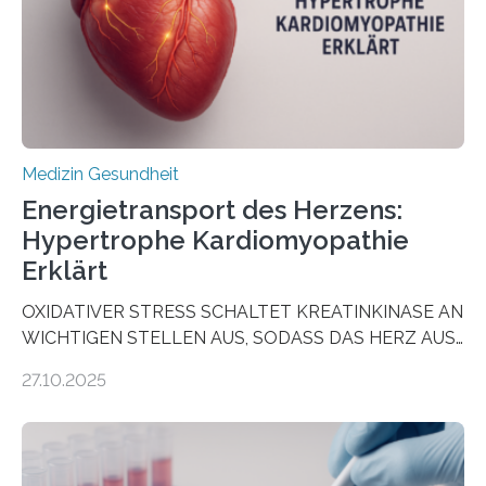
als Biomarker für die Wahl der passenden Therapie
dienen könnte. Darmkrebs zählt weltweit zu den
häufigsten Krebsarten und stellt…
Medizin Gesundheit
Energietransport des Herzens:
Hypertrophe Kardiomyopathie
Erklärt
OXIDATIVER STRESS SCHALTET KREATINKINASE AN
WICHTIGEN STELLEN AUS, SODASS DAS HERZ AUS
DEM ENERGIEGLEICHGEWICHT KOMMTForschende
27.10.2025
aus dem Deutschen Zentrum für Herzinsuffizienz
zeigen in einer internationalen, multizentrischen Studie
im Journal Circulation, warum der Energietransport bei
der Hypertrophen Kardiomyopathie (HCM) versagen