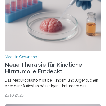
kann und wie sich durch eine Verringerung der
Herzbelastung und des oxidativen Stresses
Rhythmusstörungen reduzieren lassen. Würzburg. Die
hypertrophe Kardiomyopathie (HCM) ist die häufigste
erblich bedingte Herzerkrankung. Sie führt dazu, dass
sich die linke Herzkammer verdickt, der Herzmuskel zu
stark kontrahiert…
Medizin Gesundheit
Neue Therapie für Kindliche
Hirntumore Entdeckt
Das Medulloblastom ist bei Kindern und Jugendlichen
einer der häufigsten bösartigen Hirntumore des
Zentralen Nervensystems. Etwa 70 bis 80 Prozent der
23.10.2025
Betroffenen können mit heutigen Methoden geheilt
werden. Viele müssen jedoch mit schweren