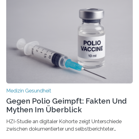
Langzeitfolgen der aggressiven Therapien leben.
Dringend benötigt werden zielgerichtete Therapien, die
nur Tumorschwachstellen angreifen und normales
Gewebe verschonen. Forschende um Daniel Merk vom
Hertie-Institut für klinische Hirnforschung am
Universitätsklinikum Tübingen haben eine solche
Schwachstelle im Erbgut einer Untergruppe des
Medulloblastoms gefunden. Die Wilhelm Sander-
Stiftung unterstützte das Projekt…
Medizin Gesundheit
Gegen Polio Geimpft: Fakten Und
Mythen Im Überblick
HZI-Studie an digitaler Kohorte zeigt Unterschiede
zwischen dokumentierter und selbstberichteter
Polioimpfquote Die Poliomyelitis, auch bekannt als