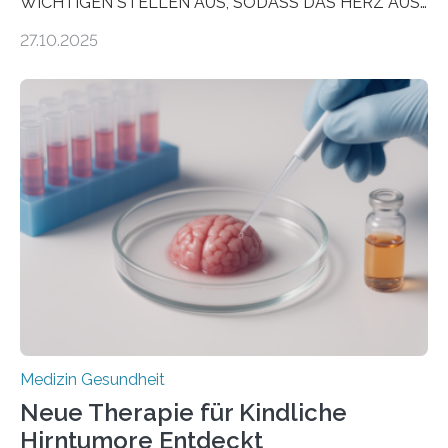
WICHTIGEN STELLEN AUS, SODASS DAS HERZ AUS
DEM ENERGIEGLEICHGEWICHT KOMMTForschende
27.10.2025
aus dem Deutschen Zentrum für Herzinsuffizienz
zeigen in einer internationalen, multizentrischen Studie
im Journal Circulation, warum der Energietransport bei
der Hypertrophen Kardiomyopathie (HCM) versagen
kann und wie sich durch eine Verringerung der
Herzbelastung und des oxidativen Stresses
Rhythmusstörungen reduzieren lassen. Würzburg. Die
hypertrophe Kardiomyopathie (HCM) ist die häufigste
erblich bedingte Herzerkrankung. Sie führt dazu, dass
sich die linke Herzkammer verdickt, der Herzmuskel zu
stark kontrahiert…
Medizin Gesundheit
Neue Therapie für Kindliche
Hirntumore Entdeckt