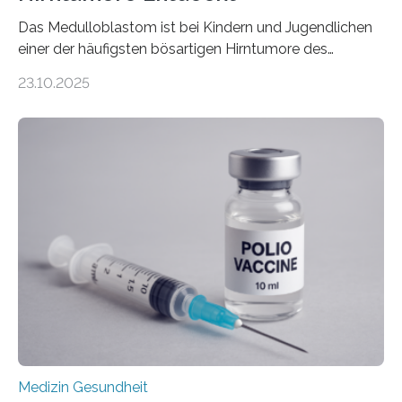
Das Medulloblastom ist bei Kindern und Jugendlichen
einer der häufigsten bösartigen Hirntumore des
Zentralen Nervensystems. Etwa 70 bis 80 Prozent der
23.10.2025
Betroffenen können mit heutigen Methoden geheilt
werden. Viele müssen jedoch mit schweren
Langzeitfolgen der aggressiven Therapien leben.
Dringend benötigt werden zielgerichtete Therapien, die
nur Tumorschwachstellen angreifen und normales
Gewebe verschonen. Forschende um Daniel Merk vom
Hertie-Institut für klinische Hirnforschung am
Universitätsklinikum Tübingen haben eine solche
Schwachstelle im Erbgut einer Untergruppe des
Medulloblastoms gefunden. Die Wilhelm Sander-
Stiftung unterstützte das Projekt…
Medizin Gesundheit