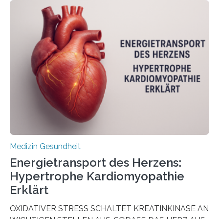
Oncology, zeigen die Forschenden, dass Mini-Tumore
aus Gewebe von Patientinnen und Patienten –
sogenannte Organoide – genutzt werden können, um
vorab zu prüfen, welche Medikamente am besten
wirken. Dabei wurde ein Eiweiß identifiziert, das künftig
als Biomarker für die Wahl der passenden Therapie
dienen könnte. Darmkrebs zählt weltweit zu den
häufigsten Krebsarten und stellt…
Medizin Gesundheit
Energietransport des Herzens:
Hypertrophe Kardiomyopathie
Erklärt
OXIDATIVER STRESS SCHALTET KREATINKINASE AN