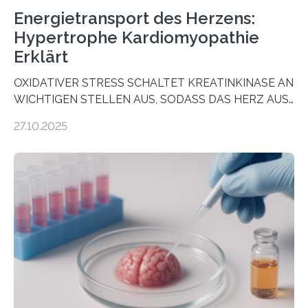
Energietransport des Herzens:
Hypertrophe Kardiomyopathie
Erklärt
OXIDATIVER STRESS SCHALTET KREATINKINASE AN
WICHTIGEN STELLEN AUS, SODASS DAS HERZ AUS
DEM ENERGIEGLEICHGEWICHT KOMMTForschende
27.10.2025
aus dem Deutschen Zentrum für Herzinsuffizienz
zeigen in einer internationalen, multizentrischen Studie
im Journal Circulation, warum der Energietransport bei
der Hypertrophen Kardiomyopathie (HCM) versagen
kann und wie sich durch eine Verringerung der
Herzbelastung und des oxidativen Stresses
Rhythmusstörungen reduzieren lassen. Würzburg. Die
hypertrophe Kardiomyopathie (HCM) ist die häufigste
erblich bedingte Herzerkrankung. Sie führt dazu, dass
sich die linke Herzkammer verdickt, der Herzmuskel zu
stark kontrahiert…