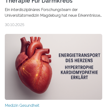
Therapie Für Darmkrebs
Ein interdisziplinäres Forschungsteam der
Universitätsmedizin Magdeburg hat neue Erkenntnisse
gewonnen, wie Darmkrebs künftig individueller
30.10.2025
behandelt werden kann. In ihrer aktuellen Studie,
veröffentlicht in der Fachzeitschrift Molecular
Oncology, zeigen die Forschenden, dass Mini-Tumore
aus Gewebe von Patientinnen und Patienten –
sogenannte Organoide – genutzt werden können, um
vorab zu prüfen, welche Medikamente am besten
wirken. Dabei wurde ein Eiweiß identifiziert, das künftig
als Biomarker für die Wahl der passenden Therapie
dienen könnte. Darmkrebs zählt weltweit zu den
häufigsten Krebsarten und stellt…
Medizin Gesundheit