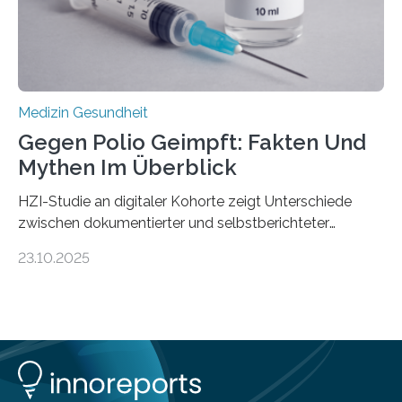
Medulloblastoms gefunden. Die Wilhelm Sander-
Stiftung unterstützte das Projekt…
Medizin Gesundheit
Gegen Polio Geimpft: Fakten Und
Mythen Im Überblick
HZI-Studie an digitaler Kohorte zeigt Unterschiede
zwischen dokumentierter und selbstberichteter
Polioimpfquote Die Poliomyelitis, auch bekannt als
23.10.2025
Kinderlähmung, ist eine ansteckende Krankheit, die
durch das Poliovirus verursacht wird. Durch die
Entwicklung wirksamer Impfstoffe konnte das
Poliovirus weit zurückgedrängt werden und war 2024
nur noch in zwei Ländern endemisch. Bis das Virus
weltweit ausgerottet ist, ist aber auch in Deutschland
ein Impfschutz wichtig, da das Virus jederzeit wieder