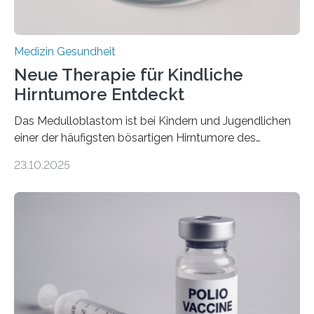
Medizin Gesundheit
Neue Therapie für Kindliche
Hirntumore Entdeckt
Das Medulloblastom ist bei Kindern und Jugendlichen
einer der häufigsten bösartigen Hirntumore des
Zentralen Nervensystems. Etwa 70 bis 80 Prozent der
23.10.2025
Betroffenen können mit heutigen Methoden geheilt
werden. Viele müssen jedoch mit schweren
Langzeitfolgen der aggressiven Therapien leben.
Dringend benötigt werden zielgerichtete Therapien, die
nur Tumorschwachstellen angreifen und normales
Gewebe verschonen. Forschende um Daniel Merk vom
Hertie-Institut für klinische Hirnforschung am
Universitätsklinikum Tübingen haben eine solche
Schwachstelle im Erbgut einer Untergruppe des