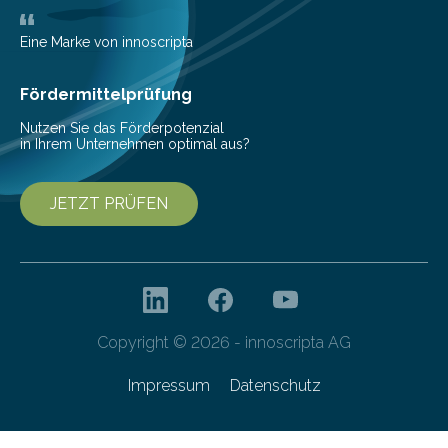
eingeschleppt werden könnte. Epidemiolog:innen des
Helmholtz-Zentrums für Infektionsforschung (HZI)
Eine Marke von innoscripta
haben nun gezeigt, dass viele…
Fördermittelprüfung
Nutzen Sie das Förderpotenzial
in Ihrem Unternehmen optimal aus?
JETZT PRÜFEN
Copyright © 2026 - innoscripta AG
Impressum
Datenschutz