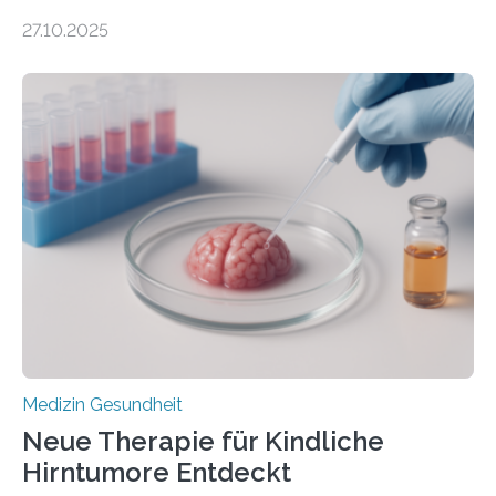
DEM ENERGIEGLEICHGEWICHT KOMMTForschende
27.10.2025
aus dem Deutschen Zentrum für Herzinsuffizienz
zeigen in einer internationalen, multizentrischen Studie
im Journal Circulation, warum der Energietransport bei
der Hypertrophen Kardiomyopathie (HCM) versagen
kann und wie sich durch eine Verringerung der
Herzbelastung und des oxidativen Stresses
Rhythmusstörungen reduzieren lassen. Würzburg. Die
hypertrophe Kardiomyopathie (HCM) ist die häufigste
erblich bedingte Herzerkrankung. Sie führt dazu, dass
sich die linke Herzkammer verdickt, der Herzmuskel zu
stark kontrahiert…
Medizin Gesundheit
Neue Therapie für Kindliche
Hirntumore Entdeckt