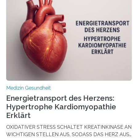
Oncology, zeigen die Forschenden, dass Mini-Tumore
aus Gewebe von Patientinnen und Patienten –
sogenannte Organoide – genutzt werden können, um
vorab zu prüfen, welche Medikamente am besten
wirken. Dabei wurde ein Eiweiß identifiziert, das künftig
als Biomarker für die Wahl der passenden Therapie
dienen könnte. Darmkrebs zählt weltweit zu den
häufigsten Krebsarten und stellt…
Medizin Gesundheit
Energietransport des Herzens:
Hypertrophe Kardiomyopathie
Erklärt
OXIDATIVER STRESS SCHALTET KREATINKINASE AN
WICHTIGEN STELLEN AUS, SODASS DAS HERZ AUS