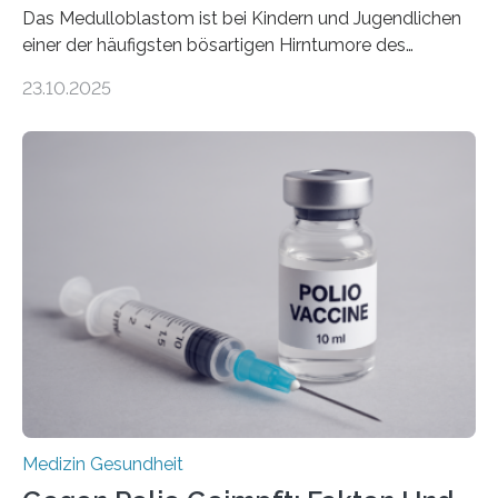
Das Medulloblastom ist bei Kindern und Jugendlichen
einer der häufigsten bösartigen Hirntumore des
Zentralen Nervensystems. Etwa 70 bis 80 Prozent der
23.10.2025
Betroffenen können mit heutigen Methoden geheilt
werden. Viele müssen jedoch mit schweren
Langzeitfolgen der aggressiven Therapien leben.
Dringend benötigt werden zielgerichtete Therapien, die
nur Tumorschwachstellen angreifen und normales
Gewebe verschonen. Forschende um Daniel Merk vom
Hertie-Institut für klinische Hirnforschung am
Universitätsklinikum Tübingen haben eine solche
Schwachstelle im Erbgut einer Untergruppe des
Medulloblastoms gefunden. Die Wilhelm Sander-
Stiftung unterstützte das Projekt…
Medizin Gesundheit