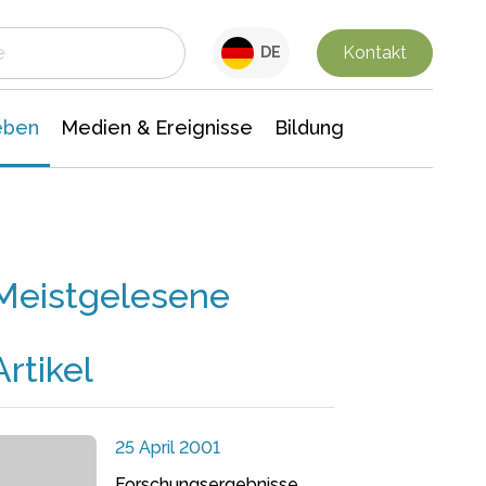
 Leben
Medien & Ereignisse
Interdisziplinäre Forschung
Veranstaltungsnachrichten
n Chemie
Gesellschaftswissenschaften
Kontakt
DE
eben
Medien & Ereignisse
Bildung
Meistgelesene
Artikel
25 April 2001
Forschungsergebnisse