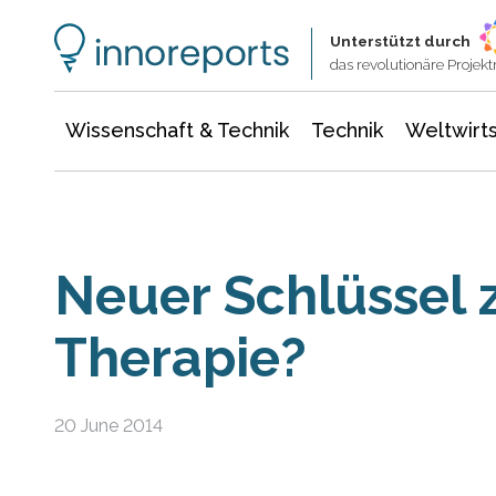
Wissenschaft & Technik
Informationstechnologie
Energie & Elektrotechnik
Unterstützt durch
das revolutionäre Proje
Wissenschaft & Technik
Technik
Weltwirts
Neuer Schlüssel 
Therapie?
20 June 2014