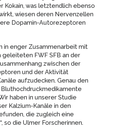
r Kokain, was letztendlich ebenso
wirkt, wiesen deren Nervenzellen
chere Dopamin-Autorezeptoren
ch in enger Zusammenarbeit mit
m geleiteten FWF SFB an der
n Zusammenhang zwischen der
ptoren und der Aktivität
Kanäle aufzudecken. Genau den
ch Bluthochdruckmedikamente
„Wir haben in unserer Studie
ser Kalzium-Kanäle in den
unden, die zugleich eine
, so die Ulmer Forscherinnen.