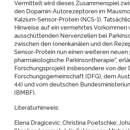
Vermittelt wird dieses Zusammenspiel zw
den Dopamin-Autorezeptoren im Mausmode
Kalzium-Sensor-Protein (NCS-1). Tatsächli
Hinweise auf ein vermehrtes Vorkommen 
ausschüttenden Nervenzellen bei Parkinso
zwischen den Ionenkanälen und den Rezep
Sensor-Protein nun einen weiteren neuen p
pharmakologische Parkinsontherapie“, erlä
Forschungsprojekt insbesondere von der
Forschungsgemeinschaft (DFG), dem Aust
44) und vom deutschen Bundesministerium
(BMBF).
Literaturhinweis:
Elena Dragicevic; Christina Poetschke; Joh