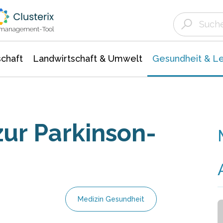
Landwirtschaft & Umwelt
Gesundheit &
Agrar- Forstwissenschaften
Biowissenschafte
Unternehmensmeldungen
Ökologie Umwelt- Naturschutz
ktmanagement-Tool
chaft
Landwirtschaft & Umwelt
Gesundheit & L
zur Parkinson-
Medizin Gesundheit