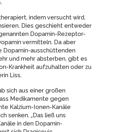
.
herapiert, indem versucht wird,
sieren. Dies geschieht entweder
sogenannten Dopamin-Rezeptor-
Dopamin vermitteln. Da aber
die Dopamin-ausschüttenden
ehr und mehr absterben, gibt es
son-Krankheit aufzuhalten oder zu
in Liss.
ab sich aus einer großen
 dass Medikamente gegen
mte Kalzium-Ionen-Kanäle
ich senken. „Das ließ uns
Kanäle in den Dopamin-
rt sich Dragicevic.