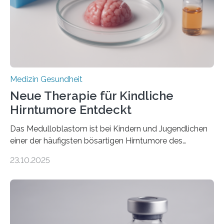
erblich bedingte Herzerkrankung. Sie führt dazu, dass
sich die linke Herzkammer verdickt, der Herzmuskel zu
stark kontrahiert…
Medizin Gesundheit
Neue Therapie für Kindliche
Hirntumore Entdeckt
Das Medulloblastom ist bei Kindern und Jugendlichen
einer der häufigsten bösartigen Hirntumore des
Zentralen Nervensystems. Etwa 70 bis 80 Prozent der
23.10.2025
Betroffenen können mit heutigen Methoden geheilt
werden. Viele müssen jedoch mit schweren
Langzeitfolgen der aggressiven Therapien leben.
Dringend benötigt werden zielgerichtete Therapien, die
nur Tumorschwachstellen angreifen und normales