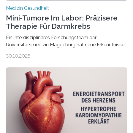
Medizin Gesundheit
Mini-Tumore Im Labor: Präzisere
Therapie Für Darmkrebs
Ein interdisziplinäres Forschungsteam der
Universitätsmedizin Magdeburg hat neue Erkenntnisse
gewonnen, wie Darmkrebs künftig individueller
30.10.2025
behandelt werden kann. In ihrer aktuellen Studie,
veröffentlicht in der Fachzeitschrift Molecular
Oncology, zeigen die Forschenden, dass Mini-Tumore
aus Gewebe von Patientinnen und Patienten –
sogenannte Organoide – genutzt werden können, um
vorab zu prüfen, welche Medikamente am besten
wirken. Dabei wurde ein Eiweiß identifiziert, das künftig
als Biomarker für die Wahl der passenden Therapie
dienen könnte. Darmkrebs zählt weltweit zu den
häufigsten Krebsarten und stellt…