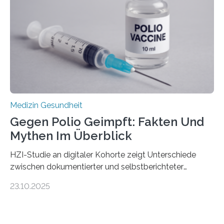
Gewebe verschonen. Forschende um Daniel Merk vom
Hertie-Institut für klinische Hirnforschung am
Universitätsklinikum Tübingen haben eine solche
Schwachstelle im Erbgut einer Untergruppe des
Medulloblastoms gefunden. Die Wilhelm Sander-
Stiftung unterstützte das Projekt…
Medizin Gesundheit
Gegen Polio Geimpft: Fakten Und
Mythen Im Überblick
HZI-Studie an digitaler Kohorte zeigt Unterschiede
zwischen dokumentierter und selbstberichteter
Polioimpfquote Die Poliomyelitis, auch bekannt als
23.10.2025
Kinderlähmung, ist eine ansteckende Krankheit, die
durch das Poliovirus verursacht wird. Durch die
Entwicklung wirksamer Impfstoffe konnte das