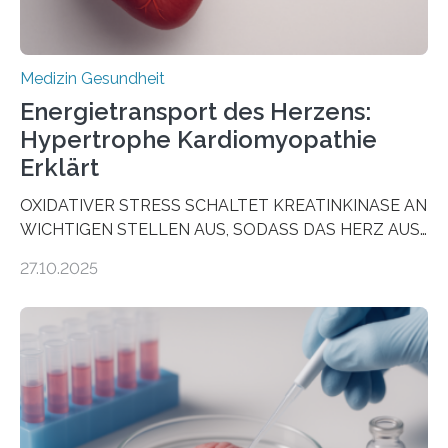
Medizin Gesundheit
Energietransport des Herzens:
Hypertrophe Kardiomyopathie
Erklärt
OXIDATIVER STRESS SCHALTET KREATINKINASE AN
WICHTIGEN STELLEN AUS, SODASS DAS HERZ AUS
DEM ENERGIEGLEICHGEWICHT KOMMTForschende
27.10.2025
aus dem Deutschen Zentrum für Herzinsuffizienz
zeigen in einer internationalen, multizentrischen Studie
im Journal Circulation, warum der Energietransport bei
der Hypertrophen Kardiomyopathie (HCM) versagen
kann und wie sich durch eine Verringerung der
Herzbelastung und des oxidativen Stresses
Rhythmusstörungen reduzieren lassen. Würzburg. Die
hypertrophe Kardiomyopathie (HCM) ist die häufigste