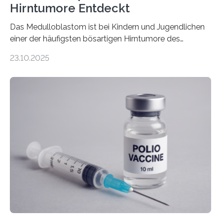
Hirntumore Entdeckt
Das Medulloblastom ist bei Kindern und Jugendlichen
einer der häufigsten bösartigen Hirntumore des
Zentralen Nervensystems. Etwa 70 bis 80 Prozent der
23.10.2025
Betroffenen können mit heutigen Methoden geheilt
werden. Viele müssen jedoch mit schweren
Langzeitfolgen der aggressiven Therapien leben.
Dringend benötigt werden zielgerichtete Therapien, die
nur Tumorschwachstellen angreifen und normales
Gewebe verschonen. Forschende um Daniel Merk vom
Hertie-Institut für klinische Hirnforschung am
Universitätsklinikum Tübingen haben eine solche
Schwachstelle im Erbgut einer Untergruppe des
Medulloblastoms gefunden. Die Wilhelm Sander-
Stiftung unterstützte das Projekt…