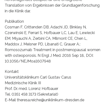
Translation von Ergebnissen der Grundlagenforschung
in die Klinik dar.
Publikation
Cosman F, Crittenden DB, Adachi JD, Binkley N,
Czerwinski E, Ferrari S, Hofbauer LC, Lau E, Lewiecki
EM, Miyauchi A, Zerbini CA, Milmont CE, Chen L,
Maddox J, Meisner PD, Libanati C, Grauer A.:
Romosozumab Treatment in postmenopausal women
with osteoporosis. N Engl J Med. 2016 Sep 18., DOI:
10.1056/NEJMoa1607948
Kontakt
Universitätsklinikum Carl Gustav Carus
Medizinische Klinik III
Prof. Dr. med. Lorenz Hofbauer
Tel. 0351 458 3173 (Sekretariat)
E-Mail theresa.reiche@uniklinikum-dresden.de