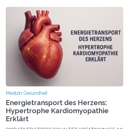
veröffentlicht in der Fachzeitschrift Molecular
Oncology, zeigen die Forschenden, dass Mini-Tumore
aus Gewebe von Patientinnen und Patienten –
sogenannte Organoide – genutzt werden können, um
vorab zu prüfen, welche Medikamente am besten
wirken. Dabei wurde ein Eiweiß identifiziert, das künftig
als Biomarker für die Wahl der passenden Therapie
dienen könnte. Darmkrebs zählt weltweit zu den
häufigsten Krebsarten und stellt…
Medizin Gesundheit
Energietransport des Herzens:
Hypertrophe Kardiomyopathie
Erklärt