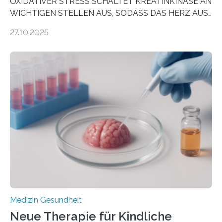
OXIDATIVER STRESS SCHALTET KREATINKINASE AN
WICHTIGEN STELLEN AUS, SODASS DAS HERZ AUS
DEM ENERGIEGLEICHGEWICHT KOMMTForschende
27.10.2025
aus dem Deutschen Zentrum für Herzinsuffizienz
zeigen in einer internationalen, multizentrischen Studie
im Journal Circulation, warum der Energietransport bei
der Hypertrophen Kardiomyopathie (HCM) versagen
kann und wie sich durch eine Verringerung der
Herzbelastung und des oxidativen Stresses
Rhythmusstörungen reduzieren lassen. Würzburg. Die
hypertrophe Kardiomyopathie (HCM) ist die häufigste
erblich bedingte Herzerkrankung. Sie führt dazu, dass
sich die linke Herzkammer verdickt, der Herzmuskel zu
stark kontrahiert…
Medizin Gesundheit
Neue Therapie für Kindliche