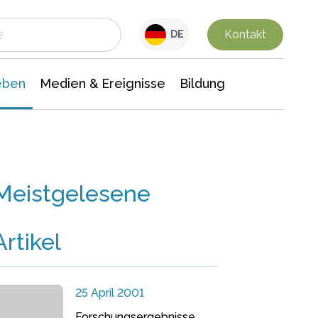
 Leben
Medien & Ereignisse
Interdisziplinäre Forschung
Veranstaltungsnachrichten
n Chemie
Gesellschaftswissenschaften
Kontakt
DE
eben
Medien & Ereignisse
Bildung
Meistgelesene
Artikel
25 April 2001
Forschungsergebnisse