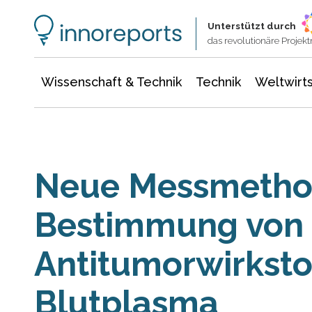
Wissenschaft & Technik
Informationstechnologie
Energie & Elektrotechnik
Unterstützt durch
das revolutionäre Proje
Wissenschaft & Technik
Technik
Weltwirts
Neue Messmetho
Bestimmung von 
Antitumorwirksto
Blutplasma