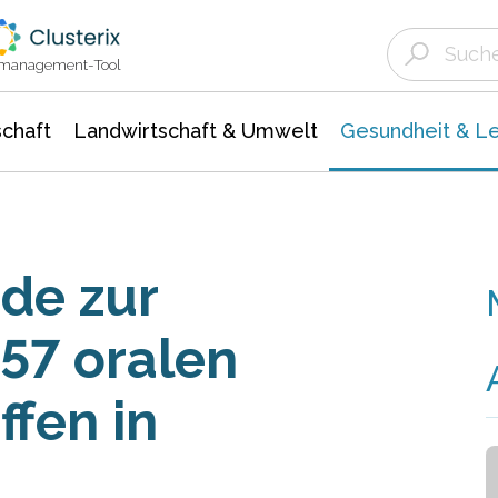
Landwirtschaft & Umwelt
Gesundheit &
Agrar- Forstwissenschaften
Biowissenschafte
Unternehmensmeldungen
Ökologie Umwelt- Naturschutz
ktmanagement-Tool
chaft
Landwirtschaft & Umwelt
Gesundheit & L
de zur
57 oralen
ffen in