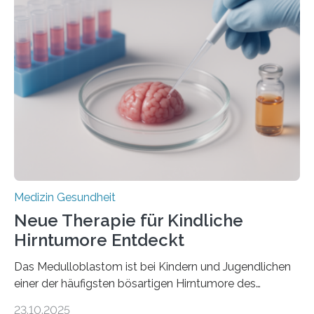
im Journal Circulation, warum der Energietransport bei
der Hypertrophen Kardiomyopathie (HCM) versagen
kann und wie sich durch eine Verringerung der
Herzbelastung und des oxidativen Stresses
Rhythmusstörungen reduzieren lassen. Würzburg. Die
hypertrophe Kardiomyopathie (HCM) ist die häufigste
erblich bedingte Herzerkrankung. Sie führt dazu, dass
sich die linke Herzkammer verdickt, der Herzmuskel zu
stark kontrahiert…
Medizin Gesundheit
Neue Therapie für Kindliche
Hirntumore Entdeckt
Das Medulloblastom ist bei Kindern und Jugendlichen
einer der häufigsten bösartigen Hirntumore des
Zentralen Nervensystems. Etwa 70 bis 80 Prozent der
23.10.2025