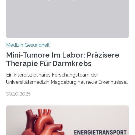
Medizin Gesundheit
Mini-Tumore Im Labor: Präzisere
Therapie Für Darmkrebs
Ein interdisziplinäres Forschungsteam der
Universitätsmedizin Magdeburg hat neue Erkenntnisse
gewonnen, wie Darmkrebs künftig individueller
30.10.2025
behandelt werden kann. In ihrer aktuellen Studie,
veröffentlicht in der Fachzeitschrift Molecular
Oncology, zeigen die Forschenden, dass Mini-Tumore
aus Gewebe von Patientinnen und Patienten –
sogenannte Organoide – genutzt werden können, um
vorab zu prüfen, welche Medikamente am besten