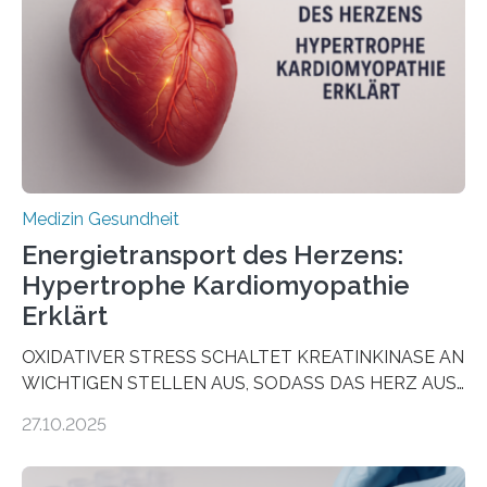
wirken. Dabei wurde ein Eiweiß identifiziert, das künftig
als Biomarker für die Wahl der passenden Therapie
dienen könnte. Darmkrebs zählt weltweit zu den
häufigsten Krebsarten und stellt…
Medizin Gesundheit
Energietransport des Herzens:
Hypertrophe Kardiomyopathie
Erklärt
OXIDATIVER STRESS SCHALTET KREATINKINASE AN
WICHTIGEN STELLEN AUS, SODASS DAS HERZ AUS
DEM ENERGIEGLEICHGEWICHT KOMMTForschende
27.10.2025
aus dem Deutschen Zentrum für Herzinsuffizienz
zeigen in einer internationalen, multizentrischen Studie