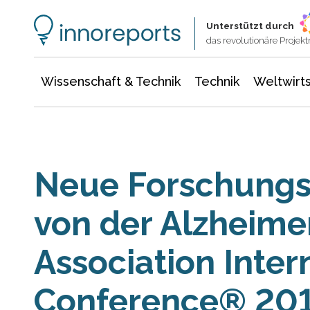
Wissenschaft & Technik
Informationstechnologie
Energie & Elektrotechnik
Unterstützt durch
das revolutionäre Proje
Wissenschaft & Technik
Technik
Weltwirts
Neue Forschungsf
von der Alzheim
Association Inter
Conference® 20