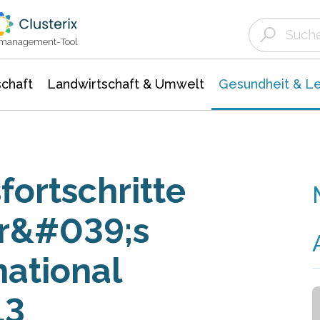
Landwirtschaft & Umwelt
Gesundheit &
Agrar- Forstwissenschaften
Biowissenschafte
Unternehmensmeldungen
Ökologie Umwelt- Naturschutz
ktmanagement-Tool
chaft
Landwirtschaft & Umwelt
Gesundheit & L
ortschritte
er&#039;s
national
13