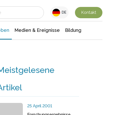
 Leben
Medien & Ereignisse
Interdisziplinäre Forschung
Veranstaltungsnachrichten
n Chemie
Gesellschaftswissenschaften
Kontakt
DE
eben
Medien & Ereignisse
Bildung
Meistgelesene
Artikel
25 April 2001
Forschungsergebnisse