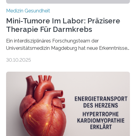
Medizin Gesundheit
Mini-Tumore Im Labor: Präzisere
Therapie Für Darmkrebs
Ein interdisziplinäres Forschungsteam der
Universitätsmedizin Magdeburg hat neue Erkenntnisse
gewonnen, wie Darmkrebs künftig individueller
30.10.2025
behandelt werden kann. In ihrer aktuellen Studie,
veröffentlicht in der Fachzeitschrift Molecular
Oncology, zeigen die Forschenden, dass Mini-Tumore
aus Gewebe von Patientinnen und Patienten –
sogenannte Organoide – genutzt werden können, um
vorab zu prüfen, welche Medikamente am besten
wirken. Dabei wurde ein Eiweiß identifiziert, das künftig
als Biomarker für die Wahl der passenden Therapie
dienen könnte. Darmkrebs zählt weltweit zu den
häufigsten Krebsarten und stellt…