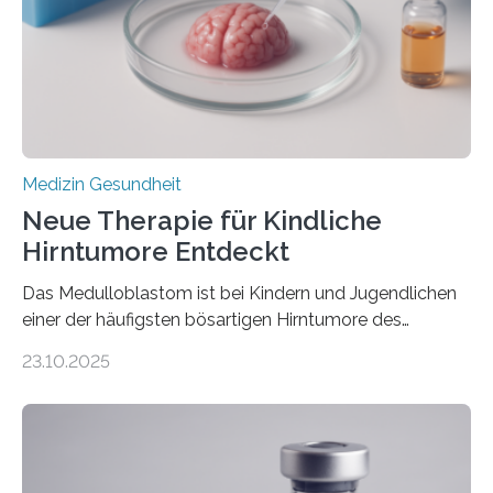
hypertrophe Kardiomyopathie (HCM) ist die häufigste
erblich bedingte Herzerkrankung. Sie führt dazu, dass
sich die linke Herzkammer verdickt, der Herzmuskel zu
stark kontrahiert…
Medizin Gesundheit
Neue Therapie für Kindliche
Hirntumore Entdeckt
Das Medulloblastom ist bei Kindern und Jugendlichen
einer der häufigsten bösartigen Hirntumore des
Zentralen Nervensystems. Etwa 70 bis 80 Prozent der
23.10.2025
Betroffenen können mit heutigen Methoden geheilt
werden. Viele müssen jedoch mit schweren
Langzeitfolgen der aggressiven Therapien leben.
Dringend benötigt werden zielgerichtete Therapien, die
nur Tumorschwachstellen angreifen und normales