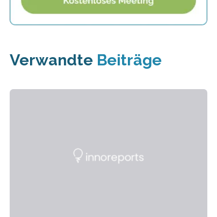
Verwandte
Beiträge