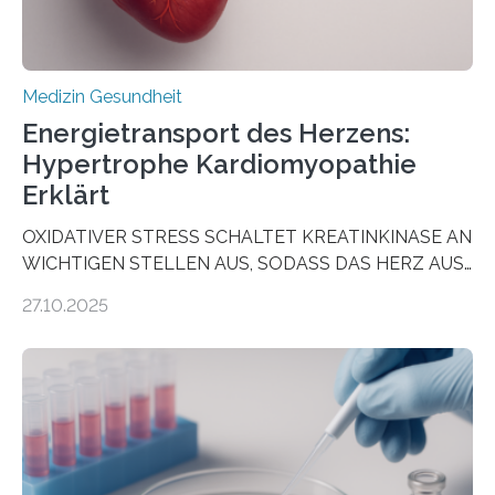
Medizin Gesundheit
Energietransport des Herzens:
Hypertrophe Kardiomyopathie
Erklärt
OXIDATIVER STRESS SCHALTET KREATINKINASE AN
WICHTIGEN STELLEN AUS, SODASS DAS HERZ AUS
DEM ENERGIEGLEICHGEWICHT KOMMTForschende
27.10.2025
aus dem Deutschen Zentrum für Herzinsuffizienz
zeigen in einer internationalen, multizentrischen Studie
im Journal Circulation, warum der Energietransport bei
der Hypertrophen Kardiomyopathie (HCM) versagen
kann und wie sich durch eine Verringerung der
Herzbelastung und des oxidativen Stresses
Rhythmusstörungen reduzieren lassen. Würzburg. Die