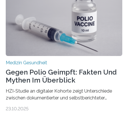
Gewebe verschonen. Forschende um Daniel Merk vom
Hertie-Institut für klinische Hirnforschung am
Universitätsklinikum Tübingen haben eine solche
Schwachstelle im Erbgut einer Untergruppe des
Medulloblastoms gefunden. Die Wilhelm Sander-
Stiftung unterstützte das Projekt…
Medizin Gesundheit
Gegen Polio Geimpft: Fakten Und
Mythen Im Überblick
HZI-Studie an digitaler Kohorte zeigt Unterschiede
zwischen dokumentierter und selbstberichteter
Polioimpfquote Die Poliomyelitis, auch bekannt als
23.10.2025
Kinderlähmung, ist eine ansteckende Krankheit, die
durch das Poliovirus verursacht wird. Durch die
Entwicklung wirksamer Impfstoffe konnte das