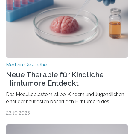
Herzbelastung und des oxidativen Stresses
Rhythmusstörungen reduzieren lassen. Würzburg. Die
hypertrophe Kardiomyopathie (HCM) ist die häufigste
erblich bedingte Herzerkrankung. Sie führt dazu, dass
sich die linke Herzkammer verdickt, der Herzmuskel zu
stark kontrahiert…
Medizin Gesundheit
Neue Therapie für Kindliche
Hirntumore Entdeckt
Das Medulloblastom ist bei Kindern und Jugendlichen
einer der häufigsten bösartigen Hirntumore des
Zentralen Nervensystems. Etwa 70 bis 80 Prozent der
23.10.2025
Betroffenen können mit heutigen Methoden geheilt
werden. Viele müssen jedoch mit schweren
Langzeitfolgen der aggressiven Therapien leben.