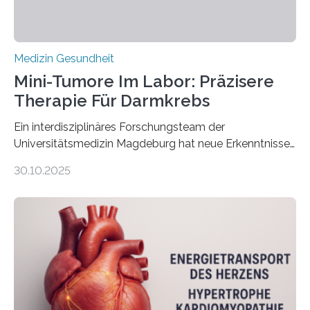
Medizin Gesundheit
Mini-Tumore Im Labor: Präzisere
Therapie Für Darmkrebs
Ein interdisziplinäres Forschungsteam der
Universitätsmedizin Magdeburg hat neue Erkenntnisse
gewonnen, wie Darmkrebs künftig individueller
30.10.2025
behandelt werden kann. In ihrer aktuellen Studie,
veröffentlicht in der Fachzeitschrift Molecular
Oncology, zeigen die Forschenden, dass Mini-Tumore
aus Gewebe von Patientinnen und Patienten –
sogenannte Organoide – genutzt werden können, um
vorab zu prüfen, welche Medikamente am besten
wirken. Dabei wurde ein Eiweiß identifiziert, das künftig
als Biomarker für die Wahl der passenden Therapie
dienen könnte. Darmkrebs zählt weltweit zu den