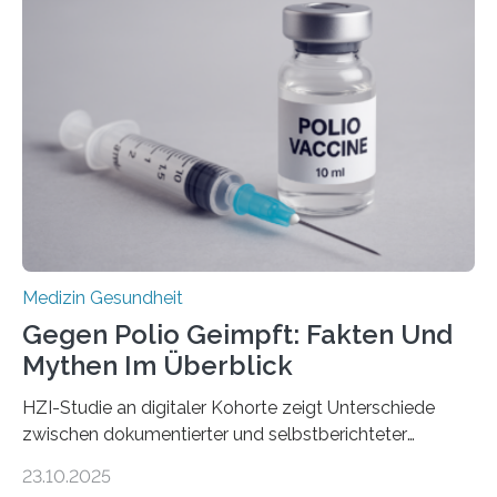
Dringend benötigt werden zielgerichtete Therapien, die
nur Tumorschwachstellen angreifen und normales
Gewebe verschonen. Forschende um Daniel Merk vom
Hertie-Institut für klinische Hirnforschung am
Universitätsklinikum Tübingen haben eine solche
Schwachstelle im Erbgut einer Untergruppe des
Medulloblastoms gefunden. Die Wilhelm Sander-
Stiftung unterstützte das Projekt…
Medizin Gesundheit
Gegen Polio Geimpft: Fakten Und
Mythen Im Überblick
HZI-Studie an digitaler Kohorte zeigt Unterschiede
zwischen dokumentierter und selbstberichteter
Polioimpfquote Die Poliomyelitis, auch bekannt als
23.10.2025
Kinderlähmung, ist eine ansteckende Krankheit, die