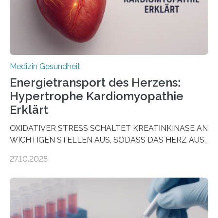
häufigsten Krebsarten und stellt…
Medizin Gesundheit
Energietransport des Herzens:
Hypertrophe Kardiomyopathie
Erklärt
OXIDATIVER STRESS SCHALTET KREATINKINASE AN
WICHTIGEN STELLEN AUS, SODASS DAS HERZ AUS
DEM ENERGIEGLEICHGEWICHT KOMMTForschende
27.10.2025
aus dem Deutschen Zentrum für Herzinsuffizienz
zeigen in einer internationalen, multizentrischen Studie
im Journal Circulation, warum der Energietransport bei
der Hypertrophen Kardiomyopathie (HCM) versagen
kann und wie sich durch eine Verringerung der