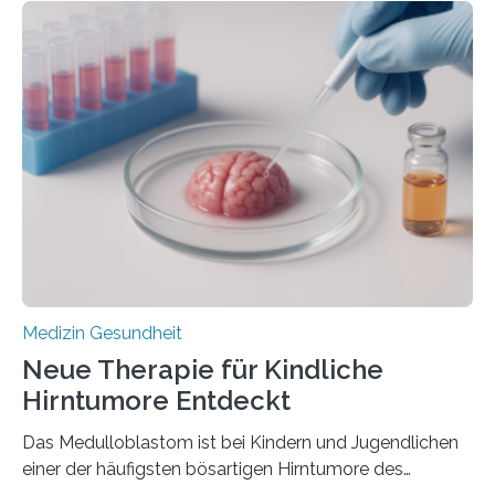
im Journal Circulation, warum der Energietransport bei
der Hypertrophen Kardiomyopathie (HCM) versagen
kann und wie sich durch eine Verringerung der
Herzbelastung und des oxidativen Stresses
Rhythmusstörungen reduzieren lassen. Würzburg. Die
hypertrophe Kardiomyopathie (HCM) ist die häufigste
erblich bedingte Herzerkrankung. Sie führt dazu, dass
sich die linke Herzkammer verdickt, der Herzmuskel zu
stark kontrahiert…
Medizin Gesundheit
Neue Therapie für Kindliche
Hirntumore Entdeckt
Das Medulloblastom ist bei Kindern und Jugendlichen
einer der häufigsten bösartigen Hirntumore des