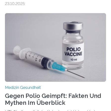
Zentralen Nervensystems. Etwa 70 bis 80 Prozent der
23.10.2025
Betroffenen können mit heutigen Methoden geheilt
werden. Viele müssen jedoch mit schweren
Langzeitfolgen der aggressiven Therapien leben.
Dringend benötigt werden zielgerichtete Therapien, die
nur Tumorschwachstellen angreifen und normales
Gewebe verschonen. Forschende um Daniel Merk vom
Hertie-Institut für klinische Hirnforschung am
Universitätsklinikum Tübingen haben eine solche
Schwachstelle im Erbgut einer Untergruppe des
Medulloblastoms gefunden. Die Wilhelm Sander-
Stiftung unterstützte das Projekt…
Medizin Gesundheit
Gegen Polio Geimpft: Fakten Und
Mythen Im Überblick