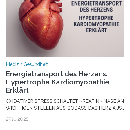
vorab zu prüfen, welche Medikamente am besten
wirken. Dabei wurde ein Eiweiß identifiziert, das künftig
als Biomarker für die Wahl der passenden Therapie
dienen könnte. Darmkrebs zählt weltweit zu den
häufigsten Krebsarten und stellt…
Medizin Gesundheit
Energietransport des Herzens:
Hypertrophe Kardiomyopathie
Erklärt
OXIDATIVER STRESS SCHALTET KREATINKINASE AN
WICHTIGEN STELLEN AUS, SODASS DAS HERZ AUS
DEM ENERGIEGLEICHGEWICHT KOMMTForschende
27.10.2025
aus dem Deutschen Zentrum für Herzinsuffizienz
zeigen in einer internationalen, multizentrischen Studie