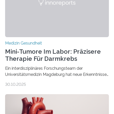
Medizin Gesundheit
Mini-Tumore Im Labor: Präzisere
Therapie Für Darmkrebs
Ein interdisziplinäres Forschungsteam der
Universitätsmedizin Magdeburg hat neue Erkenntnisse
gewonnen, wie Darmkrebs künftig individueller
30.10.2025
behandelt werden kann. In ihrer aktuellen Studie,
veröffentlicht in der Fachzeitschrift Molecular
Oncology, zeigen die Forschenden, dass Mini-Tumore
aus Gewebe von Patientinnen und Patienten –
sogenannte Organoide – genutzt werden können, um