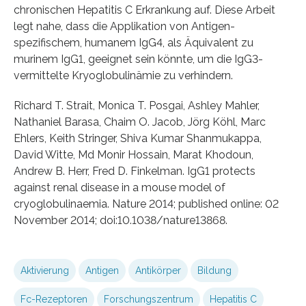
chronischen Hepatitis C Erkrankung auf. Diese Arbeit
legt nahe, dass die Applikation von Antigen-
spezifischem, humanem IgG4, als Äquivalent zu
murinem IgG1, geeignet sein könnte, um die IgG3-
vermittelte Kryoglobulinämie zu verhindern.
Richard T. Strait, Monica T. Posgai, Ashley Mahler,
Nathaniel Barasa, Chaim O. Jacob, Jörg Köhl, Marc
Ehlers, Keith Stringer, Shiva Kumar Shanmukappa,
David Witte, Md Monir Hossain, Marat Khodoun,
Andrew B. Herr, Fred D. Finkelman. IgG1 protects
against renal disease in a mouse model of
cryoglobulinaemia. Nature 2014; published online: 02
November 2014; doi:10.1038/nature13868.
Aktivierung
Antigen
Antikörper
Bildung
Fc-Rezeptoren
Forschungszentrum
Hepatitis C