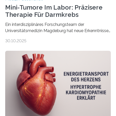
Mini-Tumore Im Labor: Präzisere
Therapie Für Darmkrebs
Ein interdisziplinäres Forschungsteam der
Universitätsmedizin Magdeburg hat neue Erkenntnisse
gewonnen, wie Darmkrebs künftig individueller
30.10.2025
behandelt werden kann. In ihrer aktuellen Studie,
veröffentlicht in der Fachzeitschrift Molecular
Oncology, zeigen die Forschenden, dass Mini-Tumore
aus Gewebe von Patientinnen und Patienten –
sogenannte Organoide – genutzt werden können, um
vorab zu prüfen, welche Medikamente am besten
wirken. Dabei wurde ein Eiweiß identifiziert, das künftig
als Biomarker für die Wahl der passenden Therapie
dienen könnte. Darmkrebs zählt weltweit zu den
häufigsten Krebsarten und stellt…