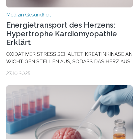
Medizin Gesundheit
Energietransport des Herzens:
Hypertrophe Kardiomyopathie
Erklärt
OXIDATIVER STRESS SCHALTET KREATINKINASE AN
WICHTIGEN STELLEN AUS, SODASS DAS HERZ AUS
DEM ENERGIEGLEICHGEWICHT KOMMTForschende
27.10.2025
aus dem Deutschen Zentrum für Herzinsuffizienz
zeigen in einer internationalen, multizentrischen Studie
im Journal Circulation, warum der Energietransport bei
der Hypertrophen Kardiomyopathie (HCM) versagen
kann und wie sich durch eine Verringerung der
Herzbelastung und des oxidativen Stresses
Rhythmusstörungen reduzieren lassen. Würzburg. Die
hypertrophe Kardiomyopathie (HCM) ist die häufigste
erblich bedingte Herzerkrankung. Sie führt dazu, dass