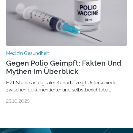
Universitätsklinikum Tübingen haben eine solche
Schwachstelle im Erbgut einer Untergruppe des
Medulloblastoms gefunden. Die Wilhelm Sander-
Stiftung unterstützte das Projekt…
Medizin Gesundheit
Gegen Polio Geimpft: Fakten Und
Mythen Im Überblick
HZI-Studie an digitaler Kohorte zeigt Unterschiede
zwischen dokumentierter und selbstberichteter
Polioimpfquote Die Poliomyelitis, auch bekannt als
23.10.2025
Kinderlähmung, ist eine ansteckende Krankheit, die
durch das Poliovirus verursacht wird. Durch die
Entwicklung wirksamer Impfstoffe konnte das
Poliovirus weit zurückgedrängt werden und war 2024
nur noch in zwei Ländern endemisch. Bis das Virus