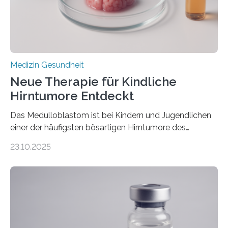
sich die linke Herzkammer verdickt, der Herzmuskel zu
stark kontrahiert…
Medizin Gesundheit
Neue Therapie für Kindliche
Hirntumore Entdeckt
Das Medulloblastom ist bei Kindern und Jugendlichen
einer der häufigsten bösartigen Hirntumore des
Zentralen Nervensystems. Etwa 70 bis 80 Prozent der
23.10.2025
Betroffenen können mit heutigen Methoden geheilt
werden. Viele müssen jedoch mit schweren
Langzeitfolgen der aggressiven Therapien leben.
Dringend benötigt werden zielgerichtete Therapien, die
nur Tumorschwachstellen angreifen und normales
Gewebe verschonen. Forschende um Daniel Merk vom
Hertie-Institut für klinische Hirnforschung am