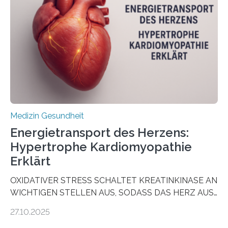
vorab zu prüfen, welche Medikamente am besten
wirken. Dabei wurde ein Eiweiß identifiziert, das künftig
als Biomarker für die Wahl der passenden Therapie
dienen könnte. Darmkrebs zählt weltweit zu den
häufigsten Krebsarten und stellt…
Medizin Gesundheit
Energietransport des Herzens:
Hypertrophe Kardiomyopathie
Erklärt
OXIDATIVER STRESS SCHALTET KREATINKINASE AN
WICHTIGEN STELLEN AUS, SODASS DAS HERZ AUS
DEM ENERGIEGLEICHGEWICHT KOMMTForschende
27.10.2025
aus dem Deutschen Zentrum für Herzinsuffizienz