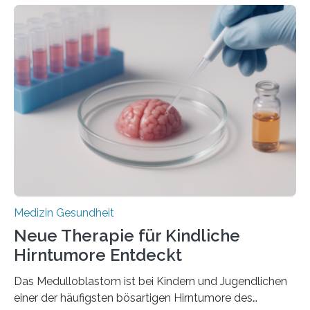
zeigen in einer internationalen, multizentrischen Studie
im Journal Circulation, warum der Energietransport bei
der Hypertrophen Kardiomyopathie (HCM) versagen
kann und wie sich durch eine Verringerung der
Herzbelastung und des oxidativen Stresses
Rhythmusstörungen reduzieren lassen. Würzburg. Die
hypertrophe Kardiomyopathie (HCM) ist die häufigste
erblich bedingte Herzerkrankung. Sie führt dazu, dass
sich die linke Herzkammer verdickt, der Herzmuskel zu
stark kontrahiert…
Medizin Gesundheit
Neue Therapie für Kindliche
Hirntumore Entdeckt
Das Medulloblastom ist bei Kindern und Jugendlichen
einer der häufigsten bösartigen Hirntumore des