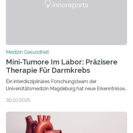
Medizin Gesundheit
Mini-Tumore Im Labor: Präzisere
Therapie Für Darmkrebs
Ein interdisziplinäres Forschungsteam der
Universitätsmedizin Magdeburg hat neue Erkenntnisse
gewonnen, wie Darmkrebs künftig individueller
30.10.2025
behandelt werden kann. In ihrer aktuellen Studie,
veröffentlicht in der Fachzeitschrift Molecular
Oncology, zeigen die Forschenden, dass Mini-Tumore
aus Gewebe von Patientinnen und Patienten –
sogenannte Organoide – genutzt werden können, um