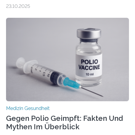
Zentralen Nervensystems. Etwa 70 bis 80 Prozent der
23.10.2025
Betroffenen können mit heutigen Methoden geheilt
werden. Viele müssen jedoch mit schweren
Langzeitfolgen der aggressiven Therapien leben.
Dringend benötigt werden zielgerichtete Therapien, die
nur Tumorschwachstellen angreifen und normales
Gewebe verschonen. Forschende um Daniel Merk vom
Hertie-Institut für klinische Hirnforschung am
Universitätsklinikum Tübingen haben eine solche
Schwachstelle im Erbgut einer Untergruppe des
Medulloblastoms gefunden. Die Wilhelm Sander-
Stiftung unterstützte das Projekt…
Medizin Gesundheit
Gegen Polio Geimpft: Fakten Und
Mythen Im Überblick