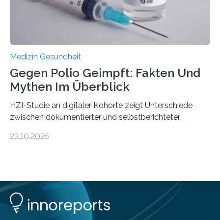
Medulloblastoms gefunden. Die Wilhelm Sander-
Stiftung unterstützte das Projekt…
Medizin Gesundheit
Gegen Polio Geimpft: Fakten Und
Mythen Im Überblick
HZI-Studie an digitaler Kohorte zeigt Unterschiede
zwischen dokumentierter und selbstberichteter
Polioimpfquote Die Poliomyelitis, auch bekannt als
23.10.2025
Kinderlähmung, ist eine ansteckende Krankheit, die
durch das Poliovirus verursacht wird. Durch die
Entwicklung wirksamer Impfstoffe konnte das
Poliovirus weit zurückgedrängt werden und war 2024
nur noch in zwei Ländern endemisch. Bis das Virus
weltweit ausgerottet ist, ist aber auch in Deutschland
ein Impfschutz wichtig, da das Virus jederzeit wieder