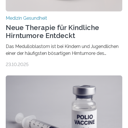
Medizin Gesundheit
Neue Therapie für Kindliche
Hirntumore Entdeckt
Das Medulloblastom ist bei Kindern und Jugendlichen
einer der häufigsten bösartigen Hirntumore des
Zentralen Nervensystems. Etwa 70 bis 80 Prozent der
23.10.2025
Betroffenen können mit heutigen Methoden geheilt
werden. Viele müssen jedoch mit schweren
Langzeitfolgen der aggressiven Therapien leben.
Dringend benötigt werden zielgerichtete Therapien, die
nur Tumorschwachstellen angreifen und normales
Gewebe verschonen. Forschende um Daniel Merk vom
Hertie-Institut für klinische Hirnforschung am
Universitätsklinikum Tübingen haben eine solche
Schwachstelle im Erbgut einer Untergruppe des