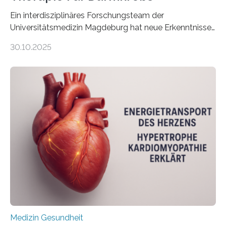
Ein interdisziplinäres Forschungsteam der
Universitätsmedizin Magdeburg hat neue Erkenntnisse
gewonnen, wie Darmkrebs künftig individueller
30.10.2025
behandelt werden kann. In ihrer aktuellen Studie,
veröffentlicht in der Fachzeitschrift Molecular
Oncology, zeigen die Forschenden, dass Mini-Tumore
aus Gewebe von Patientinnen und Patienten –
sogenannte Organoide – genutzt werden können, um
vorab zu prüfen, welche Medikamente am besten
wirken. Dabei wurde ein Eiweiß identifiziert, das künftig
als Biomarker für die Wahl der passenden Therapie
dienen könnte. Darmkrebs zählt weltweit zu den
häufigsten Krebsarten und stellt…
Medizin Gesundheit