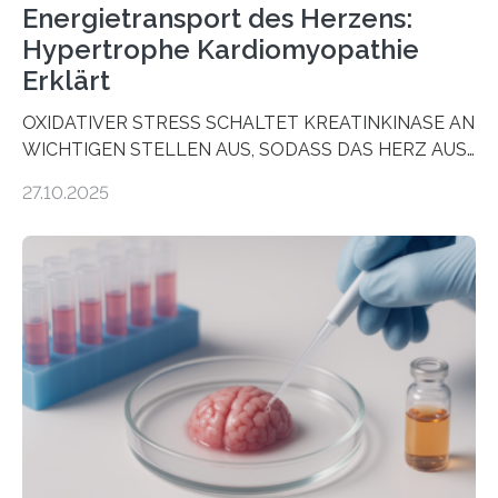
Energietransport des Herzens:
Hypertrophe Kardiomyopathie
Erklärt
OXIDATIVER STRESS SCHALTET KREATINKINASE AN
WICHTIGEN STELLEN AUS, SODASS DAS HERZ AUS
DEM ENERGIEGLEICHGEWICHT KOMMTForschende
27.10.2025
aus dem Deutschen Zentrum für Herzinsuffizienz
zeigen in einer internationalen, multizentrischen Studie
im Journal Circulation, warum der Energietransport bei
der Hypertrophen Kardiomyopathie (HCM) versagen
kann und wie sich durch eine Verringerung der
Herzbelastung und des oxidativen Stresses
Rhythmusstörungen reduzieren lassen. Würzburg. Die
hypertrophe Kardiomyopathie (HCM) ist die häufigste
erblich bedingte Herzerkrankung. Sie führt dazu, dass
sich die linke Herzkammer verdickt, der Herzmuskel zu
stark kontrahiert…