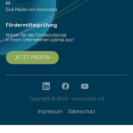
eingeschleppt werden könnte. Epidemiolog:innen des
Helmholtz-Zentrums für Infektionsforschung (HZI)
Eine Marke von innoscripta
haben nun gezeigt, dass viele…
Fördermittelprüfung
Nutzen Sie das Förderpotenzial
in Ihrem Unternehmen optimal aus?
JETZT PRÜFEN
Copyright © 2026 - innoscripta AG
Impressum
Datenschutz