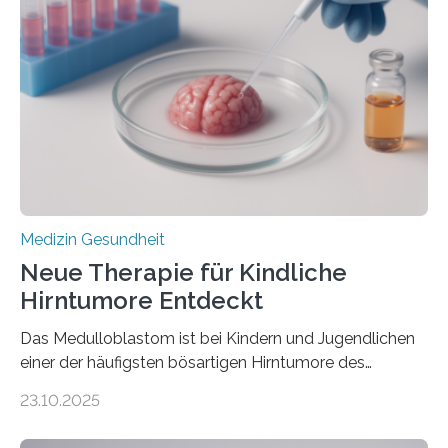
kann und wie sich durch eine Verringerung der
Herzbelastung und des oxidativen Stresses
Rhythmusstörungen reduzieren lassen. Würzburg. Die
hypertrophe Kardiomyopathie (HCM) ist die häufigste
erblich bedingte Herzerkrankung. Sie führt dazu, dass
sich die linke Herzkammer verdickt, der Herzmuskel zu
stark kontrahiert…
Medizin Gesundheit
Neue Therapie für Kindliche
Hirntumore Entdeckt
Das Medulloblastom ist bei Kindern und Jugendlichen
einer der häufigsten bösartigen Hirntumore des
Zentralen Nervensystems. Etwa 70 bis 80 Prozent der
23.10.2025
Betroffenen können mit heutigen Methoden geheilt
werden. Viele müssen jedoch mit schweren