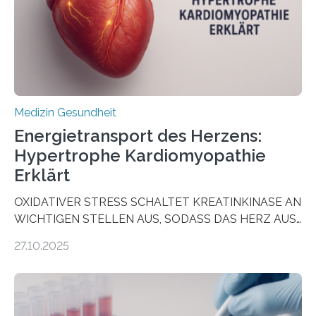
dienen könnte. Darmkrebs zählt weltweit zu den
häufigsten Krebsarten und stellt…
Medizin Gesundheit
Energietransport des Herzens:
Hypertrophe Kardiomyopathie
Erklärt
OXIDATIVER STRESS SCHALTET KREATINKINASE AN
WICHTIGEN STELLEN AUS, SODASS DAS HERZ AUS
DEM ENERGIEGLEICHGEWICHT KOMMTForschende
27.10.2025
aus dem Deutschen Zentrum für Herzinsuffizienz
zeigen in einer internationalen, multizentrischen Studie
im Journal Circulation, warum der Energietransport bei
der Hypertrophen Kardiomyopathie (HCM) versagen