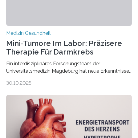
Medizin Gesundheit
Mini-Tumore Im Labor: Präzisere
Therapie Für Darmkrebs
Ein interdisziplinäres Forschungsteam der
Universitätsmedizin Magdeburg hat neue Erkenntnisse
gewonnen, wie Darmkrebs künftig individueller
30.10.2025
behandelt werden kann. In ihrer aktuellen Studie,
veröffentlicht in der Fachzeitschrift Molecular
Oncology, zeigen die Forschenden, dass Mini-Tumore
aus Gewebe von Patientinnen und Patienten –
sogenannte Organoide – genutzt werden können, um
vorab zu prüfen, welche Medikamente am besten
wirken. Dabei wurde ein Eiweiß identifiziert, das künftig
als Biomarker für die Wahl der passenden Therapie