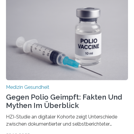
Langzeitfolgen der aggressiven Therapien leben.
Dringend benötigt werden zielgerichtete Therapien, die
nur Tumorschwachstellen angreifen und normales
Gewebe verschonen. Forschende um Daniel Merk vom
Hertie-Institut für klinische Hirnforschung am
Universitätsklinikum Tübingen haben eine solche
Schwachstelle im Erbgut einer Untergruppe des
Medulloblastoms gefunden. Die Wilhelm Sander-
Stiftung unterstützte das Projekt…
Medizin Gesundheit
Gegen Polio Geimpft: Fakten Und
Mythen Im Überblick
HZI-Studie an digitaler Kohorte zeigt Unterschiede
zwischen dokumentierter und selbstberichteter
Polioimpfquote Die Poliomyelitis, auch bekannt als