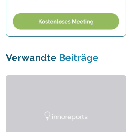
Verwandte
Beiträge