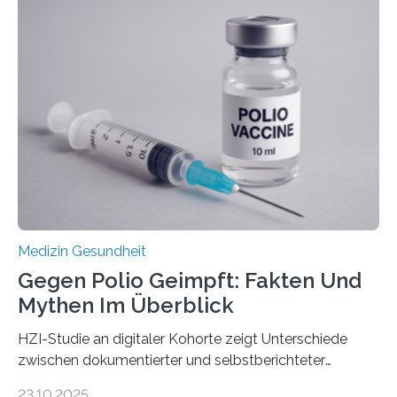
Langzeitfolgen der aggressiven Therapien leben.
Dringend benötigt werden zielgerichtete Therapien, die
nur Tumorschwachstellen angreifen und normales
Gewebe verschonen. Forschende um Daniel Merk vom
Hertie-Institut für klinische Hirnforschung am
Universitätsklinikum Tübingen haben eine solche
Schwachstelle im Erbgut einer Untergruppe des
Medulloblastoms gefunden. Die Wilhelm Sander-
Stiftung unterstützte das Projekt…
Medizin Gesundheit
Gegen Polio Geimpft: Fakten Und
Mythen Im Überblick
HZI-Studie an digitaler Kohorte zeigt Unterschiede
zwischen dokumentierter und selbstberichteter
Polioimpfquote Die Poliomyelitis, auch bekannt als
23.10.2025