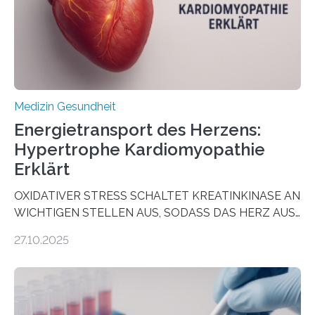
dienen könnte. Darmkrebs zählt weltweit zu den
häufigsten Krebsarten und stellt…
Medizin Gesundheit
Energietransport des Herzens:
Hypertrophe Kardiomyopathie
Erklärt
OXIDATIVER STRESS SCHALTET KREATINKINASE AN
WICHTIGEN STELLEN AUS, SODASS DAS HERZ AUS
DEM ENERGIEGLEICHGEWICHT KOMMTForschende
27.10.2025
aus dem Deutschen Zentrum für Herzinsuffizienz
zeigen in einer internationalen, multizentrischen Studie
im Journal Circulation, warum der Energietransport bei
der Hypertrophen Kardiomyopathie (HCM) versagen
kann und wie sich durch eine Verringerung der