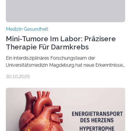
Medizin Gesundheit
Mini-Tumore Im Labor: Präzisere
Therapie Für Darmkrebs
Ein interdisziplinäres Forschungsteam der
Universitätsmedizin Magdeburg hat neue Erkenntnisse
gewonnen, wie Darmkrebs künftig individueller
30.10.2025
behandelt werden kann. In ihrer aktuellen Studie,
veröffentlicht in der Fachzeitschrift Molecular
Oncology, zeigen die Forschenden, dass Mini-Tumore
aus Gewebe von Patientinnen und Patienten –
sogenannte Organoide – genutzt werden können, um
vorab zu prüfen, welche Medikamente am besten
wirken. Dabei wurde ein Eiweiß identifiziert, das künftig
als Biomarker für die Wahl der passenden Therapie