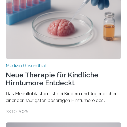
Herzbelastung und des oxidativen Stresses
Rhythmusstörungen reduzieren lassen. Würzburg. Die
hypertrophe Kardiomyopathie (HCM) ist die häufigste
erblich bedingte Herzerkrankung. Sie führt dazu, dass
sich die linke Herzkammer verdickt, der Herzmuskel zu
stark kontrahiert…
Medizin Gesundheit
Neue Therapie für Kindliche
Hirntumore Entdeckt
Das Medulloblastom ist bei Kindern und Jugendlichen
einer der häufigsten bösartigen Hirntumore des
Zentralen Nervensystems. Etwa 70 bis 80 Prozent der
23.10.2025
Betroffenen können mit heutigen Methoden geheilt
werden. Viele müssen jedoch mit schweren