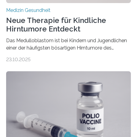
Medizin Gesundheit
Neue Therapie für Kindliche
Hirntumore Entdeckt
Das Medulloblastom ist bei Kindern und Jugendlichen
einer der häufigsten bösartigen Hirntumore des
Zentralen Nervensystems. Etwa 70 bis 80 Prozent der
23.10.2025
Betroffenen können mit heutigen Methoden geheilt
werden. Viele müssen jedoch mit schweren
Langzeitfolgen der aggressiven Therapien leben.
Dringend benötigt werden zielgerichtete Therapien, die
nur Tumorschwachstellen angreifen und normales
Gewebe verschonen. Forschende um Daniel Merk vom
Hertie-Institut für klinische Hirnforschung am
Universitätsklinikum Tübingen haben eine solche
Schwachstelle im Erbgut einer Untergruppe des
Medulloblastoms gefunden. Die Wilhelm Sander-
Stiftung unterstützte das Projekt…