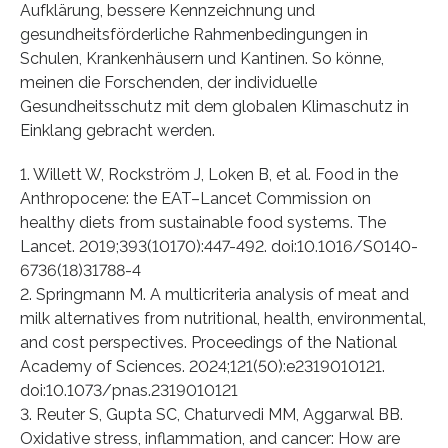
Aufklärung, bessere Kennzeichnung und
gesundheitsförderliche Rahmenbedingungen in
Schulen, Krankenhäusern und Kantinen. So könne,
meinen die Forschenden, der individuelle
Gesundheitsschutz mit dem globalen Klimaschutz in
Einklang gebracht werden.
1. Willett W, Rockström J, Loken B, et al. Food in the
Anthropocene: the EAT–Lancet Commission on
healthy diets from sustainable food systems. The
Lancet. 2019;393(10170):447-492. doi:10.1016/S0140-
6736(18)31788-4
2. Springmann M. A multicriteria analysis of meat and
milk alternatives from nutritional, health, environmental,
and cost perspectives. Proceedings of the National
Academy of Sciences. 2024;121(50):e2319010121.
doi:10.1073/pnas.2319010121
3. Reuter S, Gupta SC, Chaturvedi MM, Aggarwal BB.
Oxidative stress, inflammation, and cancer: How are