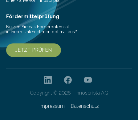
Helmholtz-Zentrums für Infektionsforschung (HZI)
Eine Marke von innoscripta
haben nun gezeigt, dass viele…
Fördermittelprüfung
Nutzen Sie das Förderpotenzial
in Ihrem Unternehmen optimal aus?
JETZT PRÜFEN
Copyright © 2026 - innoscripta AG
Impressum
Datenschutz