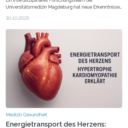
Ein interdisziplinäres Forschungsteam der
Universitätsmedizin Magdeburg hat neue Erkenntnisse
gewonnen, wie Darmkrebs künftig individueller
30.10.2025
behandelt werden kann. In ihrer aktuellen Studie,
veröffentlicht in der Fachzeitschrift Molecular
Oncology, zeigen die Forschenden, dass Mini-Tumore
aus Gewebe von Patientinnen und Patienten –
sogenannte Organoide – genutzt werden können, um
vorab zu prüfen, welche Medikamente am besten
wirken. Dabei wurde ein Eiweiß identifiziert, das künftig
als Biomarker für die Wahl der passenden Therapie
dienen könnte. Darmkrebs zählt weltweit zu den
häufigsten Krebsarten und stellt…
Medizin Gesundheit
Energietransport des Herzens: