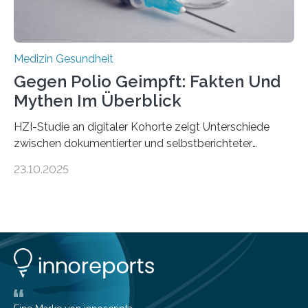
Medizin Gesundheit
Gegen Polio Geimpft: Fakten Und
Mythen Im Überblick
HZI-Studie an digitaler Kohorte zeigt Unterschiede
zwischen dokumentierter und selbstberichteter
Polioimpfquote Die Poliomyelitis, auch bekannt als
23.10.2025
Kinderlähmung, ist eine ansteckende Krankheit, die
durch das Poliovirus verursacht wird. Durch die
Entwicklung wirksamer Impfstoffe konnte das
Poliovirus weit zurückgedrängt werden und war 2024
nur noch in zwei Ländern endemisch. Bis das Virus
weltweit ausgerottet ist, ist aber auch in Deutschland
ein Impfschutz wichtig, da das Virus jederzeit wieder
eingeschleppt werden könnte. Epidemiolog:innen des