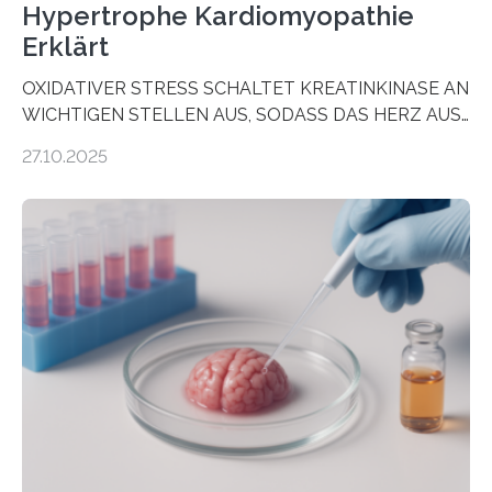
Hypertrophe Kardiomyopathie
Erklärt
OXIDATIVER STRESS SCHALTET KREATINKINASE AN
WICHTIGEN STELLEN AUS, SODASS DAS HERZ AUS
DEM ENERGIEGLEICHGEWICHT KOMMTForschende
27.10.2025
aus dem Deutschen Zentrum für Herzinsuffizienz
zeigen in einer internationalen, multizentrischen Studie
im Journal Circulation, warum der Energietransport bei
der Hypertrophen Kardiomyopathie (HCM) versagen
kann und wie sich durch eine Verringerung der
Herzbelastung und des oxidativen Stresses
Rhythmusstörungen reduzieren lassen. Würzburg. Die
hypertrophe Kardiomyopathie (HCM) ist die häufigste
erblich bedingte Herzerkrankung. Sie führt dazu, dass
sich die linke Herzkammer verdickt, der Herzmuskel zu
stark kontrahiert…