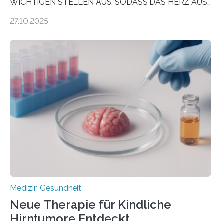
WICHTIGEN STELLEN AUS, SODASS DAS HERZ AUS
DEM ENERGIEGLEICHGEWICHT KOMMTForschende
27.10.2025
aus dem Deutschen Zentrum für Herzinsuffizienz
zeigen in einer internationalen, multizentrischen Studie
im Journal Circulation, warum der Energietransport bei
der Hypertrophen Kardiomyopathie (HCM) versagen
kann und wie sich durch eine Verringerung der
Herzbelastung und des oxidativen Stresses
Rhythmusstörungen reduzieren lassen. Würzburg. Die
hypertrophe Kardiomyopathie (HCM) ist die häufigste
erblich bedingte Herzerkrankung. Sie führt dazu, dass
sich die linke Herzkammer verdickt, der Herzmuskel zu
stark kontrahiert…
Medizin Gesundheit
Neue Therapie für Kindliche
Hirntumore Entdeckt