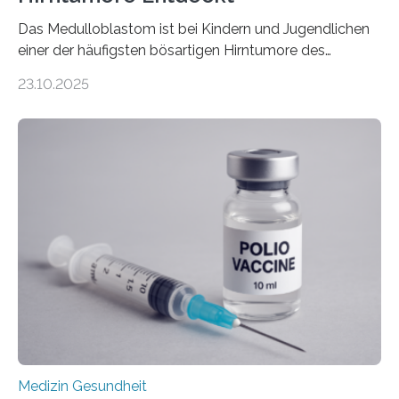
Das Medulloblastom ist bei Kindern und Jugendlichen
einer der häufigsten bösartigen Hirntumore des
Zentralen Nervensystems. Etwa 70 bis 80 Prozent der
23.10.2025
Betroffenen können mit heutigen Methoden geheilt
werden. Viele müssen jedoch mit schweren
Langzeitfolgen der aggressiven Therapien leben.
Dringend benötigt werden zielgerichtete Therapien, die
nur Tumorschwachstellen angreifen und normales
Gewebe verschonen. Forschende um Daniel Merk vom
Hertie-Institut für klinische Hirnforschung am
Universitätsklinikum Tübingen haben eine solche
Schwachstelle im Erbgut einer Untergruppe des
Medulloblastoms gefunden. Die Wilhelm Sander-
Stiftung unterstützte das Projekt…
Medizin Gesundheit