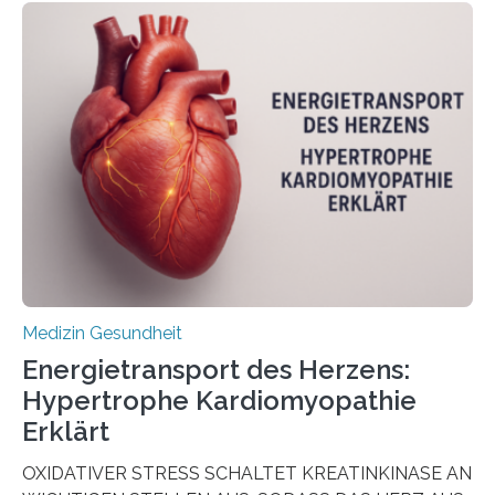
Oncology, zeigen die Forschenden, dass Mini-Tumore
aus Gewebe von Patientinnen und Patienten –
sogenannte Organoide – genutzt werden können, um
vorab zu prüfen, welche Medikamente am besten
wirken. Dabei wurde ein Eiweiß identifiziert, das künftig
als Biomarker für die Wahl der passenden Therapie
dienen könnte. Darmkrebs zählt weltweit zu den
häufigsten Krebsarten und stellt…
Medizin Gesundheit
Energietransport des Herzens:
Hypertrophe Kardiomyopathie
Erklärt
OXIDATIVER STRESS SCHALTET KREATINKINASE AN